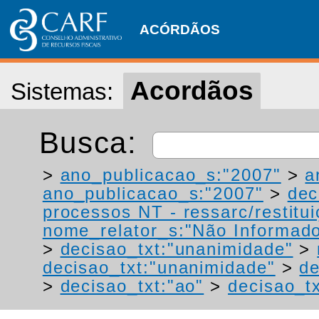
ACÓRDÃOS
Acordãos
Sistemas:
Busca:
>
ano_publicacao_s:"2007"
>
a
ano_publicacao_s:"2007"
>
dec
processos NT - ressarc/restituiç
nome_relator_s:"Não Informad
>
decisao_txt:"unanimidade"
>
decisao_txt:"unanimidade"
>
de
>
decisao_txt:"ao"
>
decisao_tx