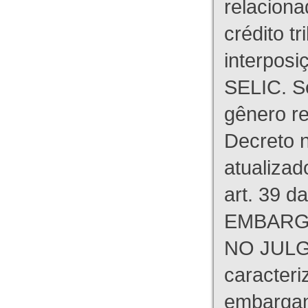
relaciona
crédito tr
interpos
SELIC. S
gênero re
Decreto n
atualizad
art. 39 d
EMBARG
NO JULG
caracteri
embargant