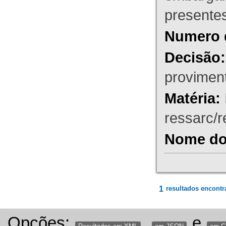
presente
Numero 
Decisão:
proviment
Matéria:
ressarc/re
Nome do 
1
resultados encontr
Opções:
,
e