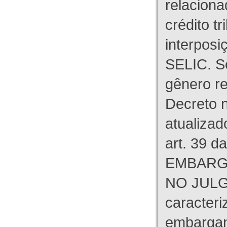
relaciona
crédito tr
interpos
SELIC. S
gênero re
Decreto n
atualizad
art. 39 d
EMBARG
NO JULG
caracteri
embargant