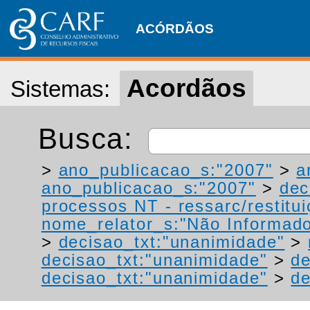
ACÓRDÃOS
Acordãos
Sistemas:
Busca:
>
ano_publicacao_s:"2007"
>
a
ano_publicacao_s:"2007"
>
dec
processos NT - ressarc/restituiç
nome_relator_s:"Não Informad
>
decisao_txt:"unanimidade"
>
decisao_txt:"unanimidade"
>
de
decisao_txt:"unanimidade"
>
de