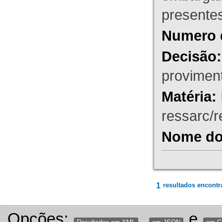
presente
Numero 
Decisão:
proviment
Matéria:
ressarc/re
Nome do 
1
resultados encontr
Opções:
,
e