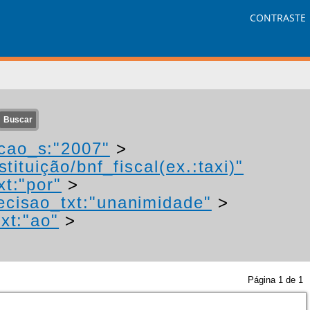
CONTRASTE
cao_s:"2007"
>
tituição/bnf_fiscal(ex.:taxi)"
xt:"por"
>
ecisao_txt:"unanimidade"
>
xt:"ao"
>
Página
1
de
1