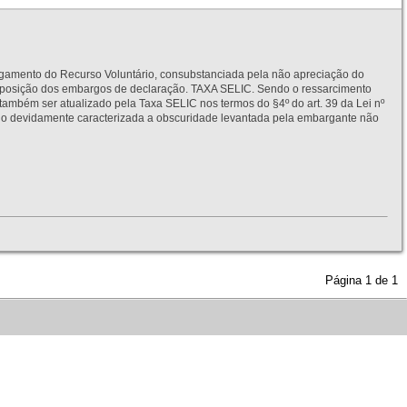
to do Recurso Voluntário, consubstanciada pela não apreciação do
interposição dos embargos de declaração. TAXA SELIC. Sendo o ressarcimento
também ser atualizado pela Taxa SELIC nos termos do §4º do art. 39 da Lei nº
idamente caracterizada a obscuridade levantada pela embargante não
Página
1
de
1