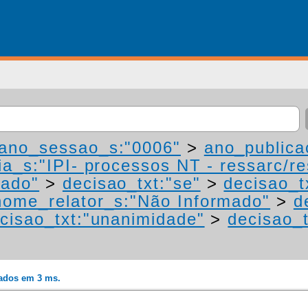
ano_sessao_s:"0006"
>
ano_publica
a_s:"IPI- processos NT - ressarc/res
mado"
>
decisao_txt:"se"
>
decisao_t
nome_relator_s:"Não Informado"
>
d
cisao_txt:"unanimidade"
>
decisao_t
rados em 3 ms.