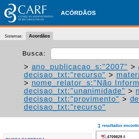
ACÓRDÃOS
Acordãos
Sistemas:
Busca:
>
ano_publicacao_s:"2007"
>
decisao_txt:"recurso"
>
materi
>
nome_relator_s:"Não Infor
decisao_txt:"unanimidade"
>
decisao_txt:"provimento"
>
de
decisao_txt:"recurso"
1
resultados encont
4709829
#