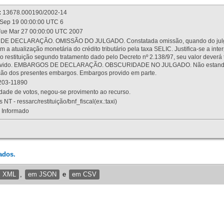
:
13678.000190/2002-14
Sep 19 00:00:00 UTC 6
ue Mar 27 00:00:00 UTC 2007
 DECLARAÇÃO. OMISSÃO DO JULGADO. Constatada omissão, quando do julgamen
m a atualização monetária do crédito tributário pela taxa SELIC. Justifica-se a 
 restituição segundo tratamento dado pelo Decreto nº 2.138/97, seu valor deverá 
rovido. EMBARGOS DE DECLARAÇÃO. OBSCURIDADE NO JULGADO. Não estando dev
osição dos presentes embargos. Embargos provido em parte.
03-11890
ade de votos, negou-se provimento ao recurso.
 NT - ressarc/restituição/bnf_fiscal(ex.:taxi)
Informado
ados.
m XML
,
em JSON
e
em CSV