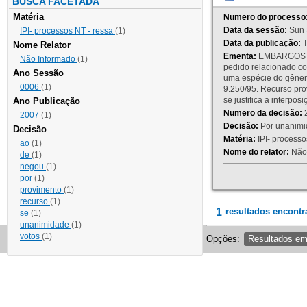
BUSCA FACETADA
Matéria
Numero do processo
Data da sessão:
Sun 
IPI- processos NT - ressa
(1)
Data da publicação:
T
Nome Relator
Ementa:
EMBARGOS DE
Não Informado
(1)
pedido relacionado co
Ano Sessão
uma espécie do gênero
0006
(1)
9.250/95. Recurso p
se justifica a interp
Ano Publicação
Numero da decisão:
2
2007
(1)
Decisão:
Por unanimid
Decisão
Matéria:
IPI- processos
ao
(1)
Nome do relator:
Não 
de
(1)
negou
(1)
por
(1)
provimento
(1)
recurso
(1)
1
resultados encontr
se
(1)
unanimidade
(1)
votos
(1)
Opções:
Resultados e