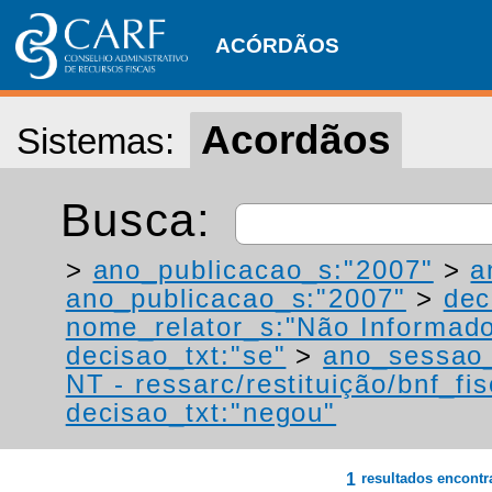
ACÓRDÃOS
Acordãos
Sistemas:
Busca:
>
ano_publicacao_s:"2007"
>
a
ano_publicacao_s:"2007"
>
dec
nome_relator_s:"Não Informad
decisao_txt:"se"
>
ano_sessao_
NT - ressarc/restituição/bnf_fis
decisao_txt:"negou"
1
resultados encont