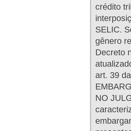
crédito tr
interpos
SELIC. S
gênero re
Decreto n
atualizad
art. 39 d
EMBARG
NO JULG
caracteri
embargant