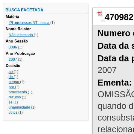
BUSCA FACETADA
470982
Matéria
IPI- processos NT - ressa
(1)
Nome Relator
Numero 
Não Informado
(1)
Ano Sessão
Data da 
0006
(1)
Ano Publicação
Data da 
2007
(1)
Decisão
2007
ao
(1)
de
(1)
Ementa:
negou
(1)
por
(1)
OMISSÃO
provimento
(1)
recurso
(1)
se
(1)
quando d
unanimidade
(1)
votos
(1)
consubst
relaciona