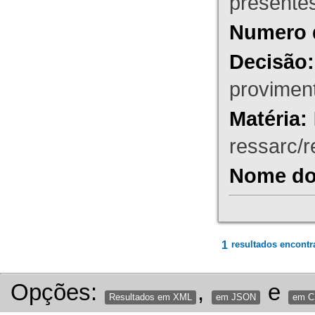
presente
Numero 
Decisão:
proviment
Matéria:
ressarc/re
Nome do 
1
resultados encontr
Opções:
,
e
Resultados em XML
em JSON
em 