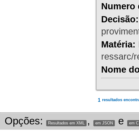
Numero 
Decisão:
proviment
Matéria:
ressarc/re
Nome do 
1
resultados encontr
Opções:
,
e
Resultados em XML
em JSON
em 