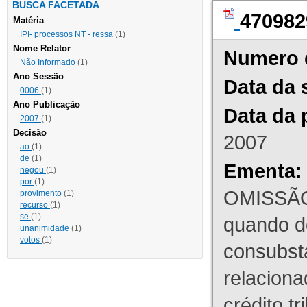
BUSCA FACETADA
470982
Matéria
IPI- processos NT - ressa
(1)
Nome Relator
Numero 
Não Informado
(1)
Ano Sessão
Data da 
0006
(1)
Ano Publicação
Data da 
2007
(1)
Decisão
2007
ao
(1)
de
(1)
Ementa:
negou
(1)
por
(1)
OMISSÃO
provimento
(1)
recurso
(1)
se
(1)
quando d
unanimidade
(1)
votos
(1)
consubst
relaciona
crédito tr