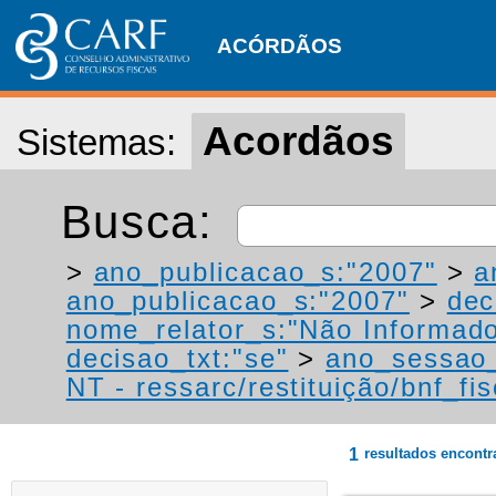
ACÓRDÃOS
Acordãos
Sistemas:
Busca:
>
ano_publicacao_s:"2007"
>
a
ano_publicacao_s:"2007"
>
dec
nome_relator_s:"Não Informad
decisao_txt:"se"
>
ano_sessao_
NT - ressarc/restituição/bnf_fis
1
resultados encont