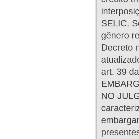
interpos
SELIC. S
gênero re
Decreto n
atualizad
art. 39 d
EMBARG
NO JULG
caracteri
embargant
presente