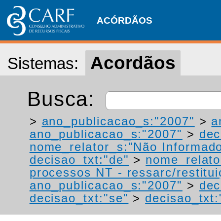
ACÓRDÃOS
Acordãos
Sistemas:
Busca:
>
ano_publicacao_s:"2007"
>
a
ano_publicacao_s:"2007"
>
dec
nome_relator_s:"Não Informad
decisao_txt:"de"
>
nome_relato
processos NT - ressarc/restituiç
ano_publicacao_s:"2007"
>
dec
decisao_txt:"se"
>
decisao_txt