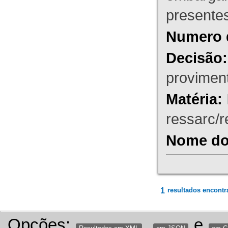
presente
Numero 
Decisão:
proviment
Matéria:
ressarc/re
Nome do 
1
resultados encontr
Opções:
,
e