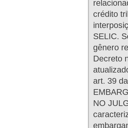
relaciona
crédito tr
interpos
SELIC. S
gênero re
Decreto n
atualizad
art. 39 d
EMBARG
NO JULG
caracteri
embargant