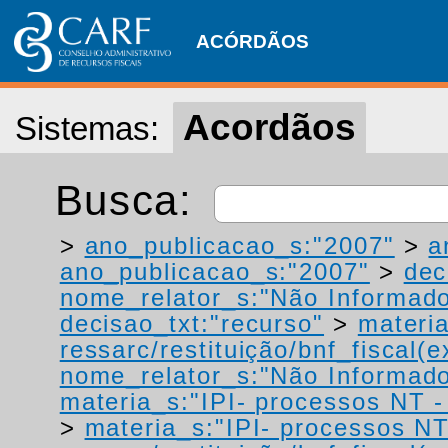
ACÓRDÃOS
Acordãos
Sistemas:
Busca:
>
ano_publicacao_s:"2007"
>
a
ano_publicacao_s:"2007"
>
dec
nome_relator_s:"Não Informad
decisao_txt:"recurso"
>
materia
ressarc/restituição/bnf_fiscal(ex
nome_relator_s:"Não Informad
materia_s:"IPI- processos NT - r
>
materia_s:"IPI- processos NT