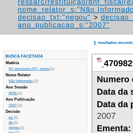
ressarc/restituição/bnf_fiscal(ex
nome_relator_s:"Não Informad
decisao_txt:"negou"
>
decisao_
ano_publicacao_s:"2007"
1
resultados encont
BUSCA FACETADA
470982
Matéria
IPI- processos NT - ressa
(1)
Nome Relator
Numero 
Não Informado
(1)
Ano Sessão
Data da 
0006
(1)
Ano Publicação
Data da 
2007
(1)
Decisão
2007
ao
(1)
de
(1)
Ementa:
negou
(1)
por
(1)