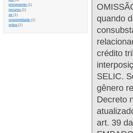
OMISSÃO
provimento
(1)
recurso
(1)
se
(1)
quando d
unanimidade
(1)
votos
(1)
consubst
relaciona
crédito tr
interpos
SELIC. S
gênero re
Decreto n
atualizad
art. 39 d