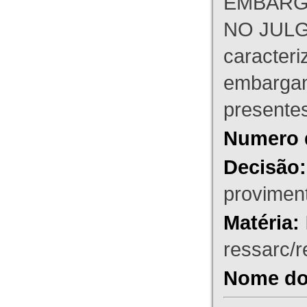
EMBARG
NO JULG
caracteri
embargant
presente
Numero 
Decisão:
proviment
Matéria:
ressarc/re
Nome do 