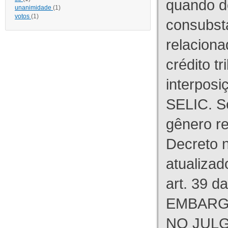
quando d
unanimidade
(1)
votos
(1)
consubst
relaciona
crédito tr
interpos
SELIC. S
gênero re
Decreto n
atualizad
art. 39 d
EMBARG
NO JULG