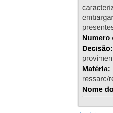
caracteri
embargant
presente
Numero 
Decisão:
proviment
Matéria:
ressarc/re
Nome do 