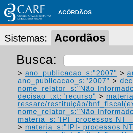
ACÓRDÃOS
Acordãos
Sistemas:
Busca:
>
ano_publicacao_s:"2007"
>
a
ano_publicacao_s:"2007"
>
dec
nome_relator_s:"Não Informad
decisao_txt:"recurso"
>
materia
ressarc/restituição/bnf_fiscal(ex
nome_relator_s:"Não Informad
materia_s:"IPI- processos NT - r
>
materia_s:"IPI- processos NT