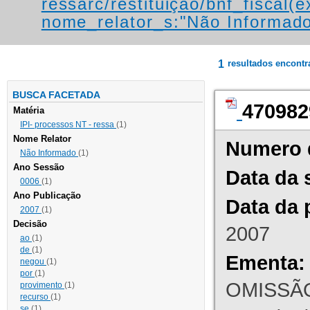
ressarc/restituição/bnf_fiscal(ex
nome_relator_s:"Não Informad
1
resultados encont
BUSCA FACETADA
470982
Matéria
IPI- processos NT - ressa
(1)
Nome Relator
Numero 
Não Informado
(1)
Ano Sessão
Data da 
0006
(1)
Ano Publicação
Data da 
2007
(1)
Decisão
2007
ao
(1)
de
(1)
Ementa:
negou
(1)
por
(1)
OMISSÃO
provimento
(1)
recurso
(1)
se
(1)