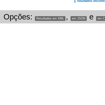
1
resultados encontr
Opções:
,
e
Resultados em XML
em JSON
em 