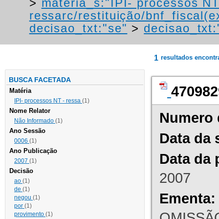
>
materia_s:"IPI- processos NT
ressarc/restituição/bnf_fiscal(ex
decisao_txt:"se"
>
decisao_txt:
1
resultados encont
BUSCA FACETADA
470982
Matéria
IPI- processos NT - ressa
(1)
Nome Relator
Numero 
Não Informado
(1)
Ano Sessão
Data da 
0006
(1)
Ano Publicação
Data da 
2007
(1)
Decisão
2007
ao
(1)
de
(1)
Ementa:
negou
(1)
por
(1)
OMISSÃO
provimento
(1)