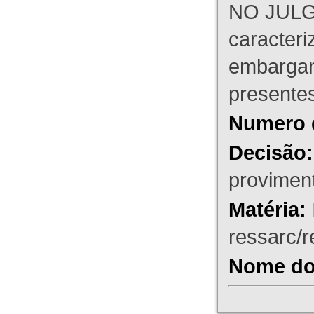
NO JULG
caracteri
embargant
presente
Numero 
Decisão:
proviment
Matéria:
ressarc/re
Nome do 