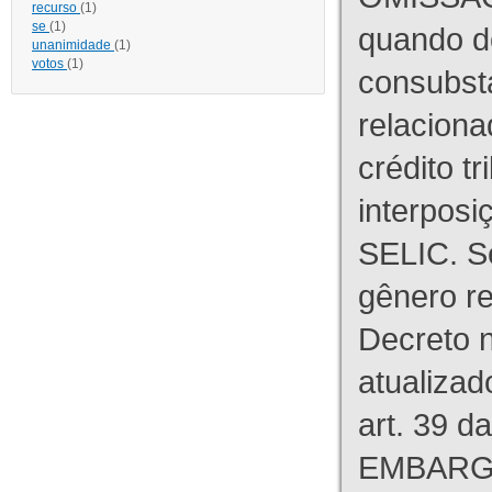
recurso
(1)
se
(1)
quando d
unanimidade
(1)
votos
(1)
consubst
relaciona
crédito tr
interpos
SELIC. S
gênero re
Decreto n
atualizad
art. 39 d
EMBARG