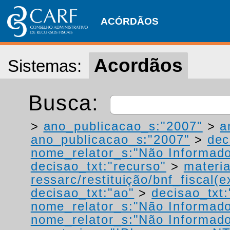
ACÓRDÃOS
Acordãos
Sistemas:
Busca:
>
ano_publicacao_s:"2007"
>
a
ano_publicacao_s:"2007"
>
dec
nome_relator_s:"Não Informad
decisao_txt:"recurso"
>
materia
ressarc/restituição/bnf_fiscal(ex
decisao_txt:"ao"
>
decisao_txt:
nome_relator_s:"Não Informad
nome_relator_s:"Não Informad