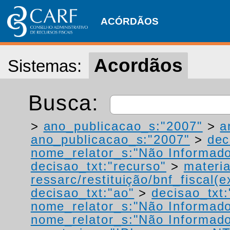
ACÓRDÃOS
Acordãos
Sistemas:
Busca:
>
ano_publicacao_s:"2007"
>
a
ano_publicacao_s:"2007"
>
dec
nome_relator_s:"Não Informad
decisao_txt:"recurso"
>
materia
ressarc/restituição/bnf_fiscal(ex
decisao_txt:"ao"
>
decisao_txt:
nome_relator_s:"Não Informad
nome_relator_s:"Não Informad