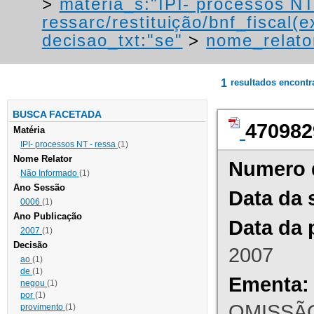
>
materia_s:"IPI- processos NT
ressarc/restituição/bnf_fiscal(ex
decisao_txt:"se"
>
nome_relato
1
resultados encont
BUSCA FACETADA
470982
Matéria
IPI- processos NT - ressa
(1)
Nome Relator
Numero 
Não Informado
(1)
Ano Sessão
Data da 
0006
(1)
Ano Publicação
Data da 
2007
(1)
Decisão
2007
ao
(1)
de
(1)
Ementa:
negou
(1)
por
(1)
OMISSÃO
provimento
(1)