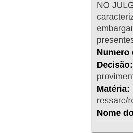
NO JULG
caracteri
embargant
presente
Numero 
Decisão:
proviment
Matéria:
ressarc/re
Nome do 