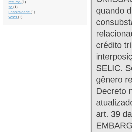
recurso
(1)
se
(1)
quando d
unanimidade
(1)
votos
(1)
consubst
relaciona
crédito tr
interpos
SELIC. S
gênero re
Decreto n
atualizad
art. 39 d
EMBARG