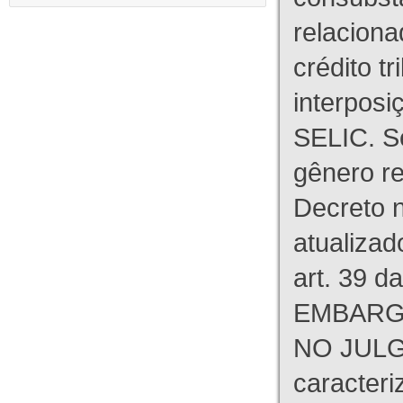
relaciona
crédito tr
interpos
SELIC. S
gênero re
Decreto n
atualizad
art. 39 d
EMBARG
NO JULG
caracteri