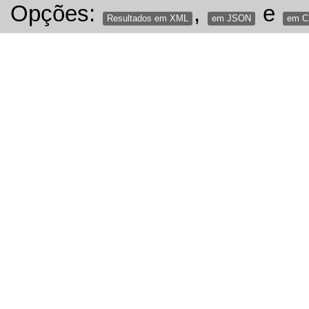
Opções:
,
e
Resultados em XML
em JSON
em 