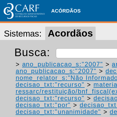
ACÓRDÃOS
Acordãos
Sistemas:
Busca:
>
ano_publicacao_s:"2007"
>
a
ano_publicacao_s:"2007"
>
dec
nome_relator_s:"Não Informad
decisao_txt:"recurso"
>
materia
ressarc/restituição/bnf_fiscal(ex
decisao_txt:"recurso"
>
decisao
decisao_txt:"por"
>
decisao_txt
decisao_txt:"unanimidade"
>
de