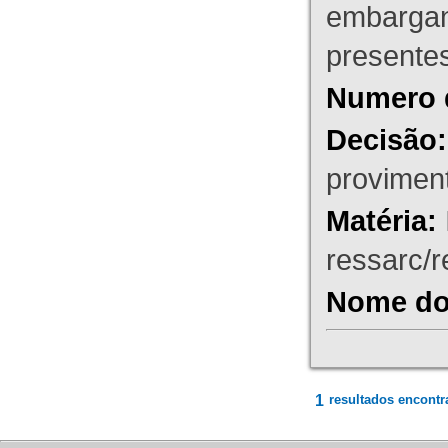
embargant
presente
Numero 
Decisão:
proviment
Matéria:
ressarc/re
Nome do 
1
resultados encontr