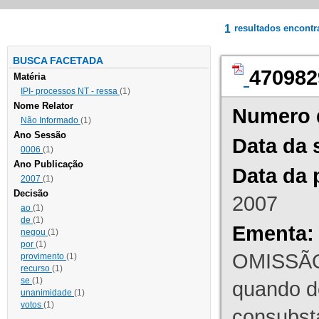
1
resultados encont
BUSCA FACETADA
470982
Matéria
IPI- processos NT - ressa
(1)
Nome Relator
Numero 
Não Informado
(1)
Ano Sessão
Data da 
0006
(1)
Ano Publicação
Data da 
2007
(1)
Decisão
2007
ao
(1)
de
(1)
Ementa:
negou
(1)
por
(1)
OMISSÃO
provimento
(1)
recurso
(1)
se
(1)
quando d
unanimidade
(1)
votos
(1)
consubst