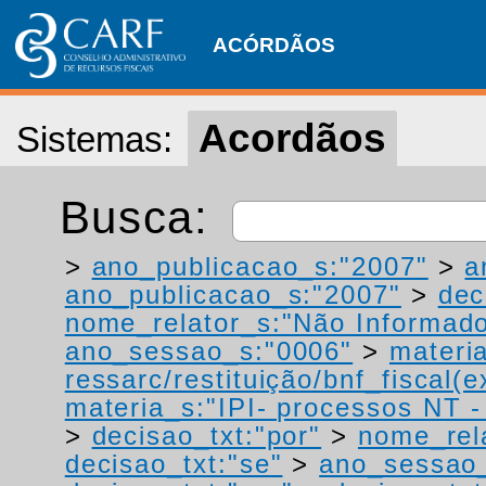
ACÓRDÃOS
Acordãos
Sistemas:
Busca:
>
ano_publicacao_s:"2007"
>
a
ano_publicacao_s:"2007"
>
dec
nome_relator_s:"Não Informad
ano_sessao_s:"0006"
>
materi
ressarc/restituição/bnf_fiscal(ex
materia_s:"IPI- processos NT - r
>
decisao_txt:"por"
>
nome_rel
decisao_txt:"se"
>
ano_sessao_