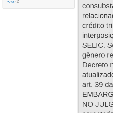
votos
(1)
consubst
relaciona
crédito tr
interpos
SELIC. S
gênero re
Decreto n
atualizad
art. 39 d
EMBARG
NO JULG