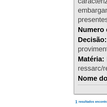
caracteri
embargant
presente
Numero 
Decisão:
proviment
Matéria:
ressarc/re
Nome do 
1
resultados encontr