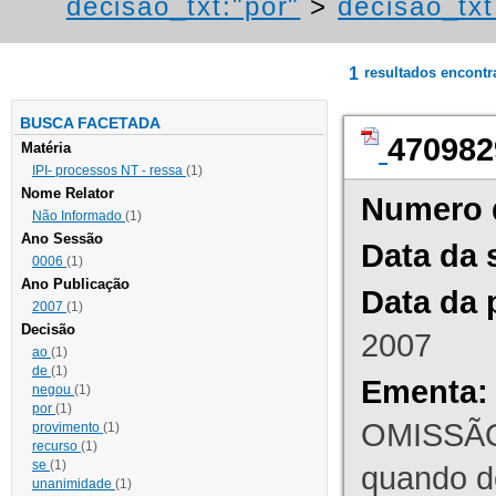
decisao_txt:"por"
>
decisao_txt
1
resultados encont
BUSCA FACETADA
470982
Matéria
IPI- processos NT - ressa
(1)
Nome Relator
Numero 
Não Informado
(1)
Ano Sessão
Data da 
0006
(1)
Ano Publicação
Data da 
2007
(1)
Decisão
2007
ao
(1)
de
(1)
Ementa:
negou
(1)
por
(1)
OMISSÃO
provimento
(1)
recurso
(1)
se
(1)
quando d
unanimidade
(1)