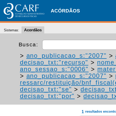
ACÓRDÃOS
Acordãos
Sistemas:
Busca:
>
ano_publicacao_s:"2007"
>
decisao_txt:"recurso"
>
nome_
ano_sessao_s:"0006"
>
mater
>
ano_publicacao_s:"2007"
>
ressarc/restituição/bnf_fiscal(
decisao_txt:"se"
>
decisao_tx
decisao_txt:"por"
>
decisao_tx
1
resultados encont