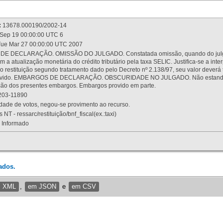
:
13678.000190/2002-14
Sep 19 00:00:00 UTC 6
ue Mar 27 00:00:00 UTC 2007
 DECLARAÇÃO. OMISSÃO DO JULGADO. Constatada omissão, quando do julgamen
m a atualização monetária do crédito tributário pela taxa SELIC. Justifica-se a 
 restituição segundo tratamento dado pelo Decreto nº 2.138/97, seu valor deverá 
rovido. EMBARGOS DE DECLARAÇÃO. OBSCURIDADE NO JULGADO. Não estando dev
osição dos presentes embargos. Embargos provido em parte.
03-11890
ade de votos, negou-se provimento ao recurso.
 NT - ressarc/restituição/bnf_fiscal(ex.:taxi)
Informado
ados.
m XML
,
em JSON
e
em CSV