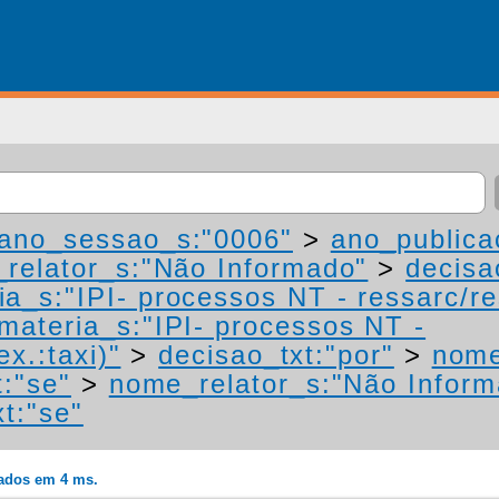
ano_sessao_s:"0006"
>
ano_publica
relator_s:"Não Informado"
>
decisa
ia_s:"IPI- processos NT - ressarc/res
materia_s:"IPI- processos NT -
ex.:taxi)"
>
decisao_txt:"por"
>
nome
t:"se"
>
nome_relator_s:"Não Inform
t:"se"
rados em 4 ms.