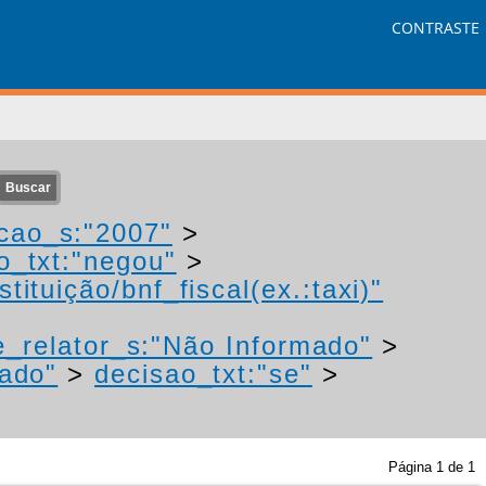
CONTRASTE
cao_s:"2007"
>
o_txt:"negou"
>
tituição/bnf_fiscal(ex.:taxi)"
_relator_s:"Não Informado"
>
ado"
>
decisao_txt:"se"
>
Página
1
de
1