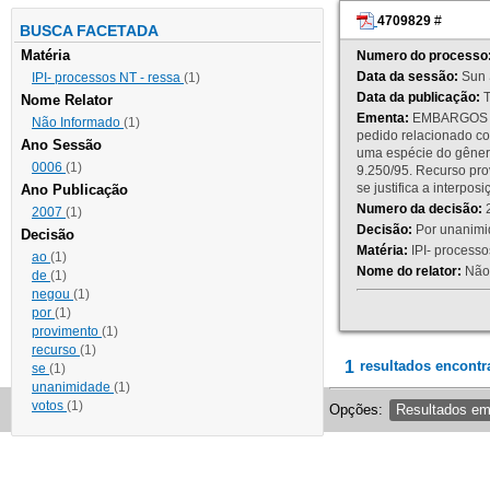
4709829
#
BUSCA FACETADA
Matéria
Numero do processo
Data da sessão:
Sun 
IPI- processos NT - ressa
(1)
Data da publicação:
T
Nome Relator
Ementa:
EMBARGOS DE
Não Informado
(1)
pedido relacionado co
Ano Sessão
uma espécie do gênero
0006
(1)
9.250/95. Recurso p
se justifica a interp
Ano Publicação
Numero da decisão:
2
2007
(1)
Decisão:
Por unanimid
Decisão
Matéria:
IPI- processos
ao
(1)
Nome do relator:
Não 
de
(1)
negou
(1)
por
(1)
provimento
(1)
recurso
(1)
1
resultados encontr
se
(1)
unanimidade
(1)
votos
(1)
Opções:
Resultados e