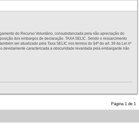
to do Recurso Voluntário, consubstanciada pela não apreciação do
interposição dos embargos de declaração. TAXA SELIC. Sendo o ressarcimento
também ser atualizado pela Taxa SELIC nos termos do §4º do art. 39 da Lei nº
idamente caracterizada a obscuridade levantada pela embargante não
Página
1
de
1