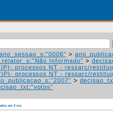
ano_sessao_s:"0006"
>
ano_publica
relator_s:"Não Informado"
>
decisa
IPI- processos NT - ressarc/restituiç
IPI- processos NT - ressarc/restituiç
o_publicacao_s:"2007"
>
decisao_tx
cisao_txt:"votos"
rados em 5 ms.