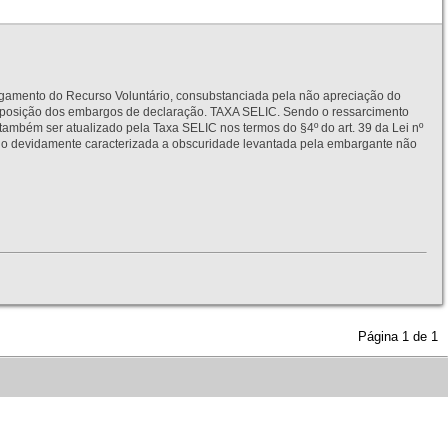
to do Recurso Voluntário, consubstanciada pela não apreciação do
interposição dos embargos de declaração. TAXA SELIC. Sendo o ressarcimento
também ser atualizado pela Taxa SELIC nos termos do §4º do art. 39 da Lei nº
idamente caracterizada a obscuridade levantada pela embargante não
Página
1
de
1