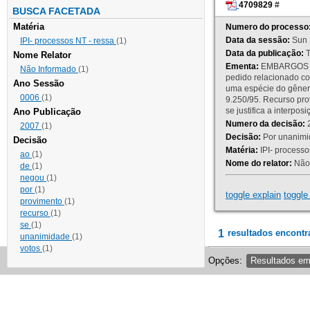
4709829
#
BUSCA FACETADA
Matéria
Numero do processo
Data da sessão:
Sun 
IPI- processos NT - ressa
(1)
Data da publicação:
T
Nome Relator
Ementa:
EMBARGOS DE
Não Informado
(1)
pedido relacionado co
Ano Sessão
uma espécie do gênero
0006
(1)
9.250/95. Recurso p
se justifica a interp
Ano Publicação
Numero da decisão:
2
2007
(1)
Decisão:
Por unanimid
Decisão
Matéria:
IPI- processos
ao
(1)
Nome do relator:
Não 
de
(1)
negou
(1)
por
(1)
toggle explain
toggle 
provimento
(1)
recurso
(1)
se
(1)
1
resultados encontr
unanimidade
(1)
votos
(1)
Opções:
Resultados e