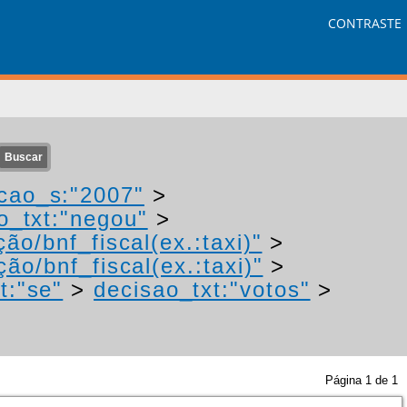
CONTRASTE
cao_s:"2007"
>
o_txt:"negou"
>
ão/bnf_fiscal(ex.:taxi)"
>
ão/bnf_fiscal(ex.:taxi)"
>
t:"se"
>
decisao_txt:"votos"
>
Página
1
de
1