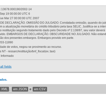
:
13678.000190/2002-14
Sep 19 00:00:00 UTC 6
ue Mar 27 00:00:00 UTC 2007
 DECLARAÇÃO. OMISSÃO DO JULGADO. Constatada omissão, quando do julgamen
m a atualização monetária do crédito tributário pela taxa SELIC. Justifica-se a 
 restituição segundo tratamento dado pelo Decreto nº 2.138/97, seu valor deverá 
rovido. EMBARGOS DE DECLARAÇÃO. OBSCURIDADE NO JULGADO. Não estando dev
osição dos presentes embargos. Embargos provido em parte.
03-11890
ade de votos, negou-se provimento ao recurso.
 NT - ressarc/restituição/bnf_fiscal(ex.:taxi)
Informado
all fields
ados.
m XML
,
em JSON
e
em CSV