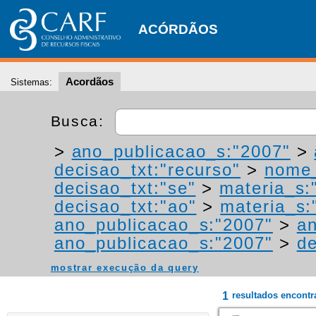
ACÓRDÃOS
Acordãos
Sistemas:
Busca:
>
ano_publicacao_s:"2007"
>
decisao_txt:"recurso"
>
nome_
decisao_txt:"se"
>
materia_s:"
decisao_txt:"ao"
>
materia_s:"
ano_publicacao_s:"2007"
>
an
ano_publicacao_s:"2007"
>
de
mostrar execução da query
1
resultados encont