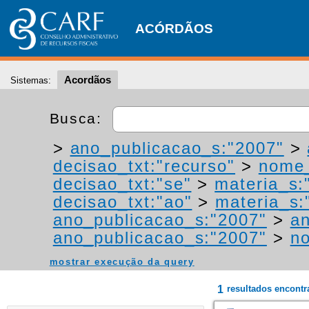
ACÓRDÃOS
Acordãos
Sistemas:
Busca:
>
ano_publicacao_s:"2007"
>
decisao_txt:"recurso"
>
nome_
decisao_txt:"se"
>
materia_s:"
decisao_txt:"ao"
>
materia_s:"
ano_publicacao_s:"2007"
>
an
ano_publicacao_s:"2007"
>
no
mostrar execução da query
1
resultados encont