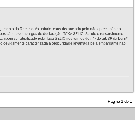
to do Recurso Voluntário, consubstanciada pela não apreciação do
interposição dos embargos de declaração. TAXA SELIC. Sendo o ressarcimento
também ser atualizado pela Taxa SELIC nos termos do §4º do art. 39 da Lei nº
idamente caracterizada a obscuridade levantada pela embargante não
Página
1
de
1