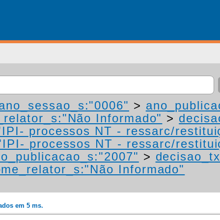
ano_sessao_s:"0006"
>
ano_publica
relator_s:"Não Informado"
>
decisa
IPI- processos NT - ressarc/restituiç
IPI- processos NT - ressarc/restituiç
o_publicacao_s:"2007"
>
decisao_tx
me_relator_s:"Não Informado"
rados em 5 ms.