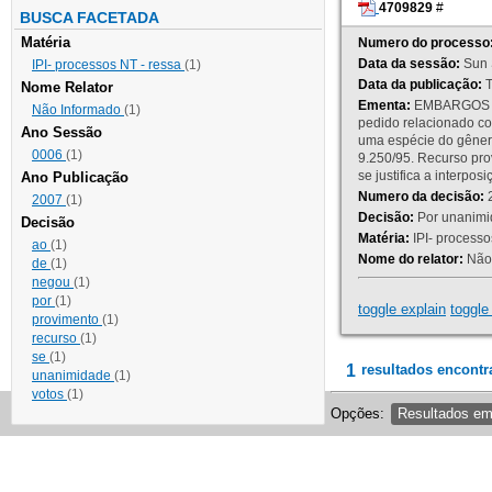
4709829
#
BUSCA FACETADA
Matéria
Numero do processo
Data da sessão:
Sun 
IPI- processos NT - ressa
(1)
Data da publicação:
T
Nome Relator
Ementa:
EMBARGOS DE
Não Informado
(1)
pedido relacionado co
Ano Sessão
uma espécie do gênero
0006
(1)
9.250/95. Recurso p
se justifica a interp
Ano Publicação
Numero da decisão:
2
2007
(1)
Decisão:
Por unanimid
Decisão
Matéria:
IPI- processos
ao
(1)
Nome do relator:
Não 
de
(1)
negou
(1)
por
(1)
toggle explain
toggle 
provimento
(1)
recurso
(1)
se
(1)
1
resultados encontr
unanimidade
(1)
votos
(1)
Opções:
Resultados e