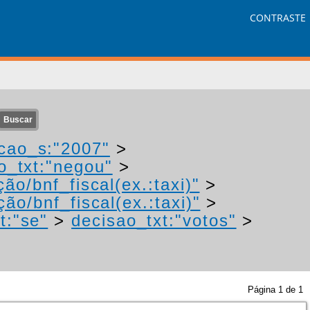
CONTRASTE
cao_s:"2007"
>
o_txt:"negou"
>
ão/bnf_fiscal(ex.:taxi)"
>
ão/bnf_fiscal(ex.:taxi)"
>
t:"se"
>
decisao_txt:"votos"
>
Página
1
de
1