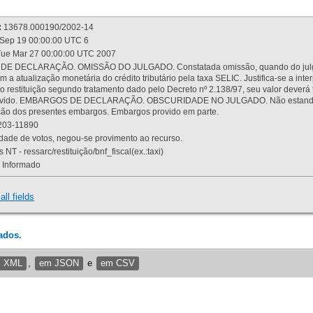
:
13678.000190/2002-14
Sep 19 00:00:00 UTC 6
ue Mar 27 00:00:00 UTC 2007
 DECLARAÇÃO. OMISSÃO DO JULGADO. Constatada omissão, quando do julgamen
m a atualização monetária do crédito tributário pela taxa SELIC. Justifica-se a 
 restituição segundo tratamento dado pelo Decreto nº 2.138/97, seu valor deverá 
rovido. EMBARGOS DE DECLARAÇÃO. OBSCURIDADE NO JULGADO. Não estando dev
osição dos presentes embargos. Embargos provido em parte.
03-11890
ade de votos, negou-se provimento ao recurso.
 NT - ressarc/restituição/bnf_fiscal(ex.:taxi)
Informado
all fields
ados.
m XML
,
em JSON
e
em CSV