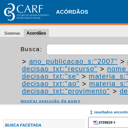
ACÓRDÃOS
Acordãos
Sistemas:
Busca:
>
ano_publicacao_s:"2007"
>
decisao_txt:"recurso"
>
nome_
decisao_txt:"se"
>
materia_s:"
decisao_txt:"ao"
>
materia_s:"
decisao_txt:"provimento"
>
de
mostrar execução da query
1
resultados encont
4709829
#
BUSCA FACETADA