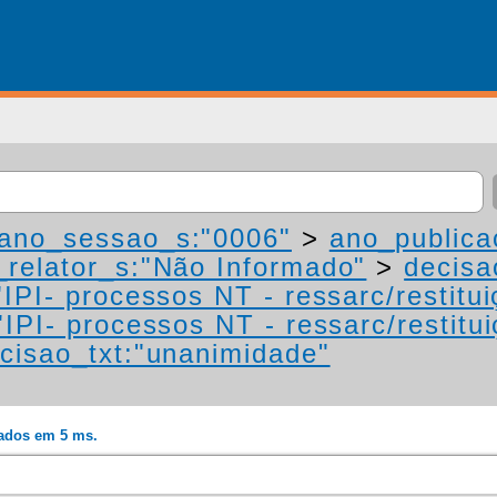
ano_sessao_s:"0006"
>
ano_publica
relator_s:"Não Informado"
>
decisa
IPI- processos NT - ressarc/restituiç
IPI- processos NT - ressarc/restituiç
cisao_txt:"unanimidade"
rados em 5 ms.