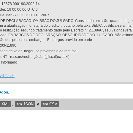
:
13678.000190/2002-14
Sep 19 00:00:00 UTC 6
ue Mar 27 00:00:00 UTC 2007
 DECLARAÇÃO. OMISSÃO DO JULGADO. Constatada omissão, quando do julgamen
m a atualização monetária do crédito tributário pela taxa SELIC. Justifica-se a 
 restituição segundo tratamento dado pelo Decreto nº 2.138/97, seu valor deverá 
rovido. EMBARGOS DE DECLARAÇÃO. OBSCURIDADE NO JULGADO. Não estando dev
osição dos presentes embargos. Embargos provido em parte.
03-11890
ade de votos, negou-se provimento ao recurso.
 NT - ressarc/restituição/bnf_fiscal(ex.:taxi)
Informado
all fields
ados.
m XML
,
em JSON
e
em CSV