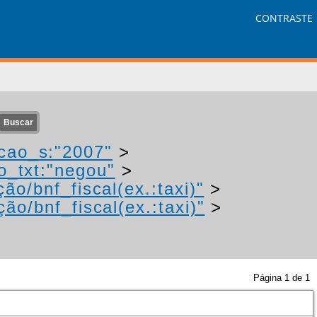
CONTRASTE
cao_s:"2007"
>
o_txt:"negou"
>
ão/bnf_fiscal(ex.:taxi)"
>
ão/bnf_fiscal(ex.:taxi)"
>
Página
1
de
1