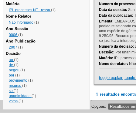
Matéria
Numero do processo
Data da sessão:
Sun 
IPI- processos NT - ressa
(1)
Data da publicação:
T
Nome Relator
Ementa:
EMBARGOS DE
Não Informado
(1)
pedido relacionado co
Ano Sessão
uma espécie do gênero
0006
(1)
9.250/95. Recurso p
se justifica a interp
Ano Publicação
Numero da decisão:
2
2007
(1)
Decisão:
Por unanimid
Decisão
Matéria:
IPI- processos
ao
(1)
Nome do relator:
Não 
de
(1)
negou
(1)
por
(1)
toggle explain
toggle 
provimento
(1)
recurso
(1)
se
(1)
1
resultados encontr
unanimidade
(1)
votos
(1)
Opções:
Resultados e