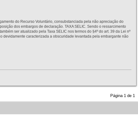
to do Recurso Voluntário, consubstanciada pela não apreciação do
interposição dos embargos de declaração. TAXA SELIC. Sendo o ressarcimento
também ser atualizado pela Taxa SELIC nos termos do §4º do art. 39 da Lei nº
idamente caracterizada a obscuridade levantada pela embargante não
Página
1
de
1