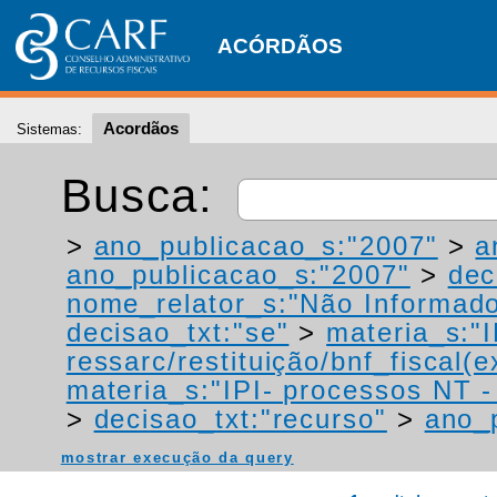
ACÓRDÃOS
Acordãos
Sistemas:
Busca:
>
ano_publicacao_s:"2007"
>
a
ano_publicacao_s:"2007"
>
dec
nome_relator_s:"Não Informad
decisao_txt:"se"
>
materia_s:"
ressarc/restituição/bnf_fiscal(ex
materia_s:"IPI- processos NT - r
>
decisao_txt:"recurso"
>
ano_
mostrar execução da query