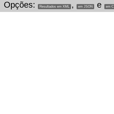
Opções:
,
e
Resultados em XML
em JSON
em 