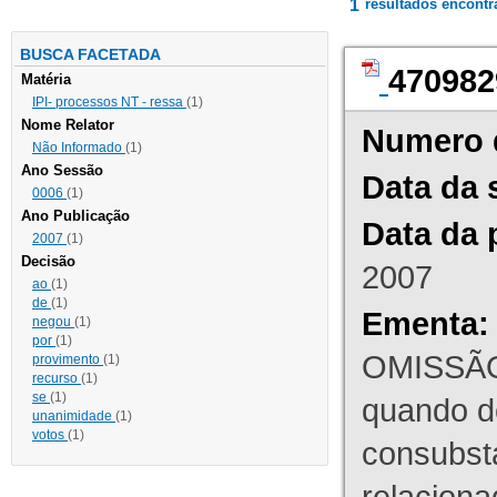
1
resultados encont
BUSCA FACETADA
470982
Matéria
IPI- processos NT - ressa
(1)
Nome Relator
Numero 
Não Informado
(1)
Ano Sessão
Data da 
0006
(1)
Ano Publicação
Data da 
2007
(1)
Decisão
2007
ao
(1)
de
(1)
Ementa:
negou
(1)
por
(1)
OMISSÃO
provimento
(1)
recurso
(1)
se
(1)
quando d
unanimidade
(1)
votos
(1)
consubst
relaciona