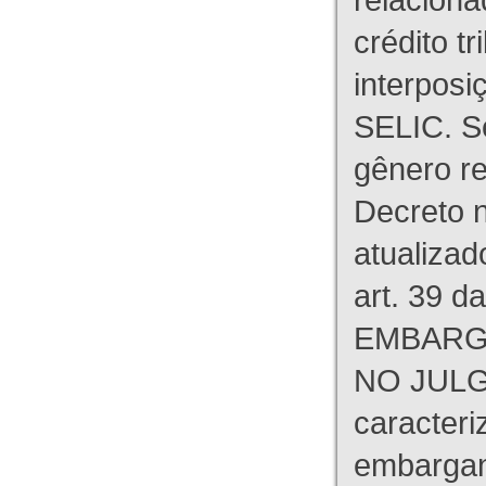
crédito tr
interpos
SELIC. S
gênero re
Decreto n
atualizad
art. 39 d
EMBARG
NO JULG
caracteri
embargant