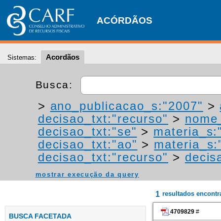
ACÓRDÃOS
Acordãos
Sistemas:
Busca:
>
ano_publicacao_s:"2007"
>
decisao_txt:"recurso"
>
nome_
decisao_txt:"se"
>
materia_s:"
decisao_txt:"ao"
>
materia_s:"
decisao_txt:"recurso"
>
decis
mostrar execução da query
1
resultados encont
4709829
#
BUSCA FACETADA