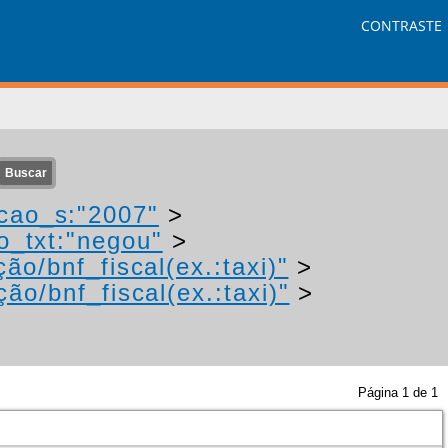
CONTRASTE
cao_s:"2007"
>
o_txt:"negou"
>
ão/bnf_fiscal(ex.:taxi)"
>
ão/bnf_fiscal(ex.:taxi)"
>
Página
1
de
1