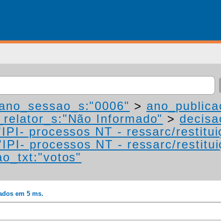
ano_sessao_s:"0006"
>
ano_publica
relator_s:"Não Informado"
>
decisa
IPI- processos NT - ressarc/restituiç
IPI- processos NT - ressarc/restituiç
ao_txt:"votos"
rados em 5 ms.