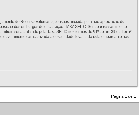
to do Recurso Voluntário, consubstanciada pela não apreciação do
interposição dos embargos de declaração. TAXA SELIC. Sendo o ressarcimento
também ser atualizado pela Taxa SELIC nos termos do §4º do art. 39 da Lei nº
idamente caracterizada a obscuridade levantada pela embargante não
Página
1
de
1