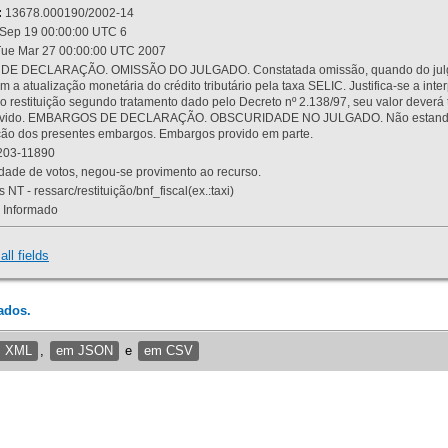
:
13678.000190/2002-14
Sep 19 00:00:00 UTC 6
ue Mar 27 00:00:00 UTC 2007
 DECLARAÇÃO. OMISSÃO DO JULGADO. Constatada omissão, quando do julgamen
m a atualização monetária do crédito tributário pela taxa SELIC. Justifica-se a 
 restituição segundo tratamento dado pelo Decreto nº 2.138/97, seu valor deverá 
rovido. EMBARGOS DE DECLARAÇÃO. OBSCURIDADE NO JULGADO. Não estando dev
osição dos presentes embargos. Embargos provido em parte.
03-11890
ade de votos, negou-se provimento ao recurso.
 NT - ressarc/restituição/bnf_fiscal(ex.:taxi)
Informado
all fields
ados.
m XML
,
em JSON
e
em CSV