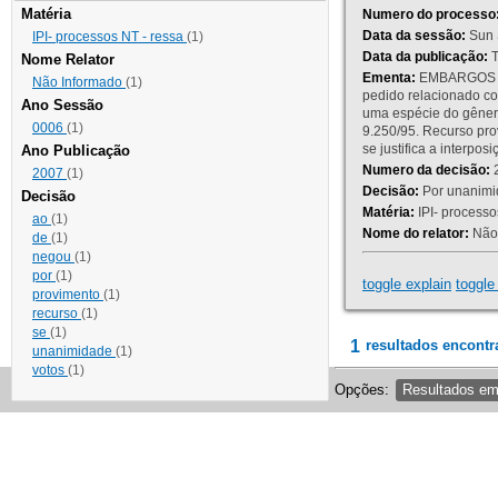
Matéria
Numero do processo
Data da sessão:
Sun 
IPI- processos NT - ressa
(1)
Data da publicação:
T
Nome Relator
Ementa:
EMBARGOS DE
Não Informado
(1)
pedido relacionado co
Ano Sessão
uma espécie do gênero
0006
(1)
9.250/95. Recurso p
se justifica a interp
Ano Publicação
Numero da decisão:
2
2007
(1)
Decisão:
Por unanimid
Decisão
Matéria:
IPI- processos
ao
(1)
Nome do relator:
Não 
de
(1)
negou
(1)
por
(1)
toggle explain
toggle 
provimento
(1)
recurso
(1)
se
(1)
1
resultados encontr
unanimidade
(1)
votos
(1)
Opções:
Resultados e