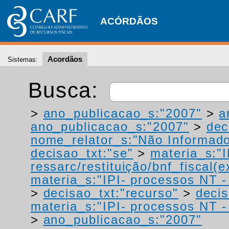
ACÓRDÃOS
Acordãos
Sistemas:
Busca:
>
ano_publicacao_s:"2007"
>
a
ano_publicacao_s:"2007"
>
dec
nome_relator_s:"Não Informad
decisao_txt:"se"
>
materia_s:"
ressarc/restituição/bnf_fiscal(ex
materia_s:"IPI- processos NT - r
>
decisao_txt:"recurso"
>
decis
materia_s:"IPI- processos NT - r
>
ano_publicacao_s:"2007"