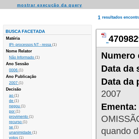
mostrar execução da query
1
resultados encont
BUSCA FACETADA
470982
Matéria
IPI- processos NT - ressa
(1)
Nome Relator
Numero 
Não Informado
(1)
Ano Sessão
Data da 
0006
(1)
Ano Publicação
Data da 
2007
(1)
Decisão
2007
ao
(1)
de
(1)
Ementa:
negou
(1)
por
(1)
OMISSÃO
provimento
(1)
recurso
(1)
se
(1)
quando d
unanimidade
(1)
votos
(1)