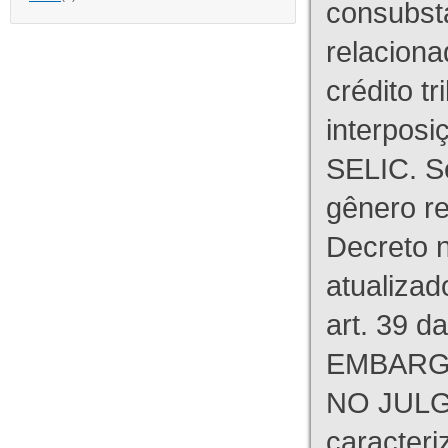
consubst
relaciona
crédito tr
interpos
SELIC. S
gênero re
Decreto n
atualizad
art. 39 d
EMBARG
NO JULG
caracteri