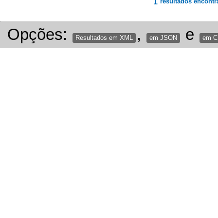
1
resultados encontr
Opções:
,
e
Resultados em XML
em JSON
em 