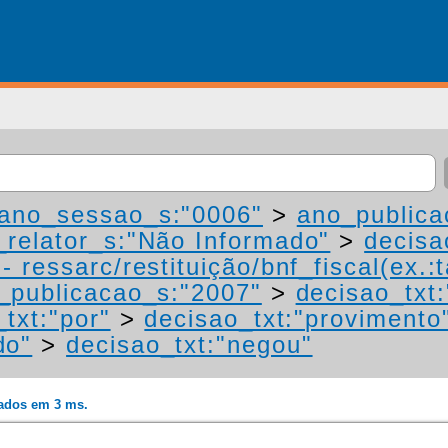
ano_sessao_s:"0006"
>
ano_publica
relator_s:"Não Informado"
>
decisa
 ressarc/restituição/bnf_fiscal(ex.:t
_publicacao_s:"2007"
>
decisao_txt
txt:"por"
>
decisao_txt:"provimento
do"
>
decisao_txt:"negou"
rados em 3 ms.