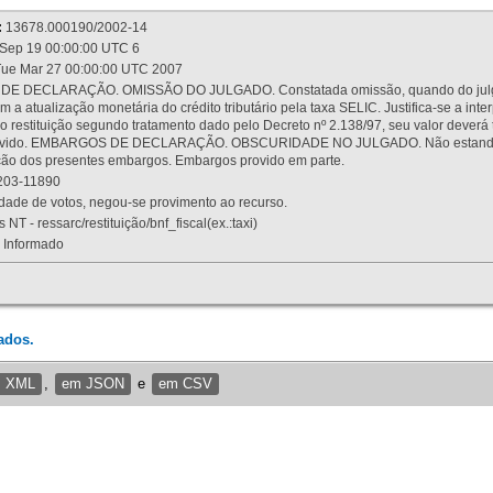
:
13678.000190/2002-14
Sep 19 00:00:00 UTC 6
ue Mar 27 00:00:00 UTC 2007
 DECLARAÇÃO. OMISSÃO DO JULGADO. Constatada omissão, quando do julgamen
m a atualização monetária do crédito tributário pela taxa SELIC. Justifica-se a 
 restituição segundo tratamento dado pelo Decreto nº 2.138/97, seu valor deverá 
rovido. EMBARGOS DE DECLARAÇÃO. OBSCURIDADE NO JULGADO. Não estando dev
osição dos presentes embargos. Embargos provido em parte.
03-11890
ade de votos, negou-se provimento ao recurso.
 NT - ressarc/restituição/bnf_fiscal(ex.:taxi)
Informado
ados.
m XML
,
em JSON
e
em CSV