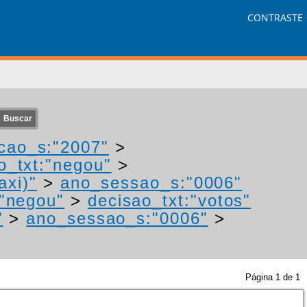
CONTRASTE
cao_s:"2007"
>
o_txt:"negou"
>
axi)"
>
ano_sessao_s:"0006"
:"negou"
>
decisao_txt:"votos"
"
>
ano_sessao_s:"0006"
>
Página
1
de
1