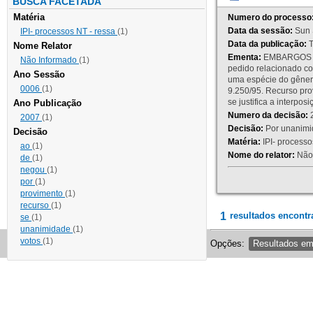
BUSCA FACETADA
Matéria
Numero do processo
Data da sessão:
Sun 
IPI- processos NT - ressa
(1)
Data da publicação:
T
Nome Relator
Ementa:
EMBARGOS DE
Não Informado
(1)
pedido relacionado co
Ano Sessão
uma espécie do gênero
0006
(1)
9.250/95. Recurso p
se justifica a interp
Ano Publicação
Numero da decisão:
2
2007
(1)
Decisão:
Por unanimid
Decisão
Matéria:
IPI- processos
ao
(1)
Nome do relator:
Não 
de
(1)
negou
(1)
por
(1)
provimento
(1)
recurso
(1)
1
resultados encontr
se
(1)
unanimidade
(1)
votos
(1)
Opções:
Resultados e