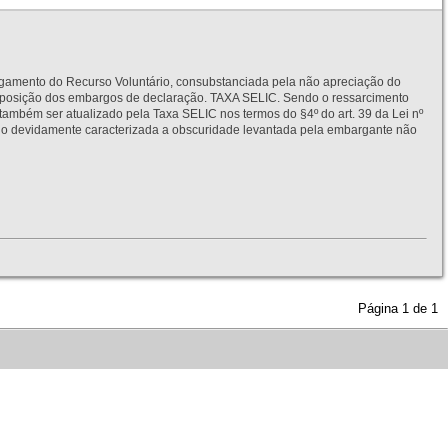
to do Recurso Voluntário, consubstanciada pela não apreciação do
interposição dos embargos de declaração. TAXA SELIC. Sendo o ressarcimento
também ser atualizado pela Taxa SELIC nos termos do §4º do art. 39 da Lei nº
idamente caracterizada a obscuridade levantada pela embargante não
Página
1
de
1