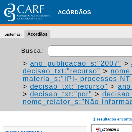
ACÓRDÃOS
Acordãos
Sistemas:
Busca:
>
ano_publicacao_s:"2007"
>
decisao_txt:"recurso"
>
nome_
materia_s:"IPI- processos NT -
>
decisao_txt:"recurso"
>
ano
>
decisao_txt:"por"
>
decisao_
nome_relator_s:"Não Informa
1
resultados encont
4709829
#