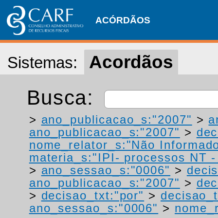
ACÓRDÃOS
Acordãos
Sistemas:
Busca:
>
ano_publicacao_s:"2007"
>
a
ano_publicacao_s:"2007"
>
dec
nome_relator_s:"Não Informad
materia_s:"IPI- processos NT - r
>
ano_sessao_s:"0006"
>
decis
ano_publicacao_s:"2007"
>
dec
>
decisao_txt:"por"
>
decisao_t
ano_sessao_s:"0006"
>
nome_r