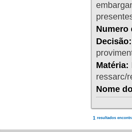
embargant
presente
Numero 
Decisão:
proviment
Matéria:
ressarc/re
Nome do 
1
resultados encontr