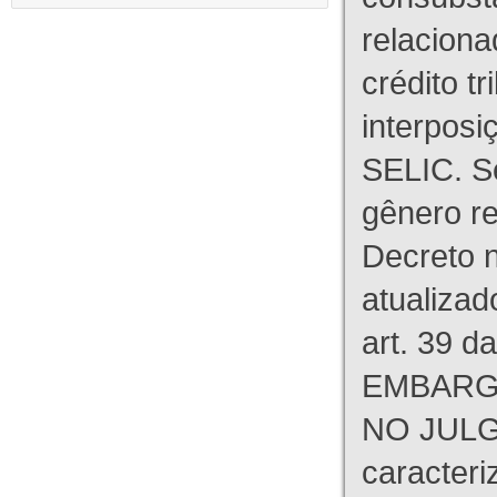
relaciona
crédito tr
interpos
SELIC. S
gênero re
Decreto n
atualizad
art. 39 d
EMBARG
NO JULG
caracteri