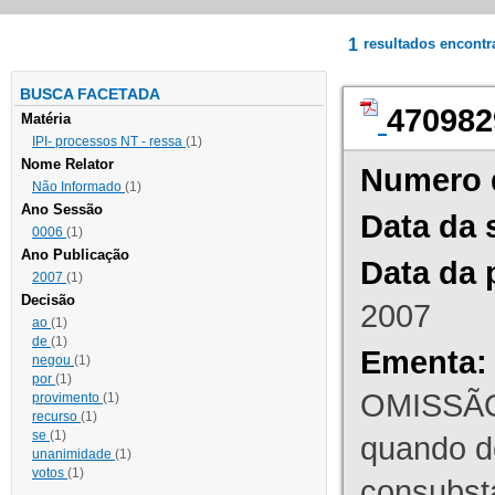
1
resultados encont
BUSCA FACETADA
470982
Matéria
IPI- processos NT - ressa
(1)
Nome Relator
Numero 
Não Informado
(1)
Ano Sessão
Data da 
0006
(1)
Ano Publicação
Data da 
2007
(1)
Decisão
2007
ao
(1)
de
(1)
Ementa:
negou
(1)
por
(1)
OMISSÃO
provimento
(1)
recurso
(1)
se
(1)
quando d
unanimidade
(1)
votos
(1)
consubst