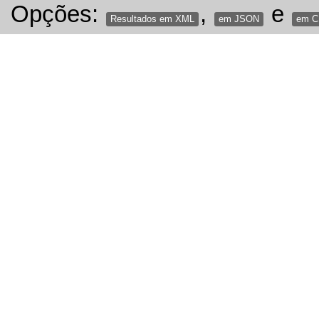
Opções:
,
e
Resultados em XML
em JSON
em 