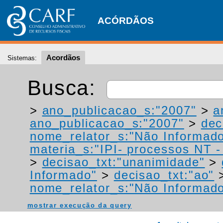
ACÓRDÃOS
Acordãos
Sistemas:
Busca:
>
ano_publicacao_s:"2007"
>
a
ano_publicacao_s:"2007"
>
dec
nome_relator_s:"Não Informad
materia_s:"IPI- processos NT - r
>
decisao_txt:"unanimidade"
>
Informado"
>
decisao_txt:"ao"
nome_relator_s:"Não Informad
mostrar execução da query