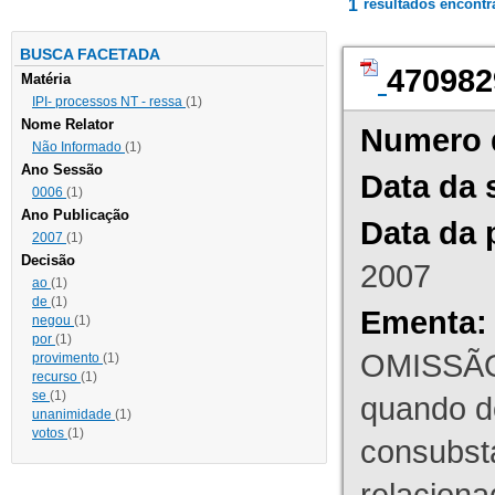
1
resultados encont
BUSCA FACETADA
470982
Matéria
IPI- processos NT - ressa
(1)
Nome Relator
Numero 
Não Informado
(1)
Ano Sessão
Data da 
0006
(1)
Ano Publicação
Data da 
2007
(1)
Decisão
2007
ao
(1)
de
(1)
Ementa:
negou
(1)
por
(1)
OMISSÃO
provimento
(1)
recurso
(1)
se
(1)
quando d
unanimidade
(1)
votos
(1)
consubst
relaciona