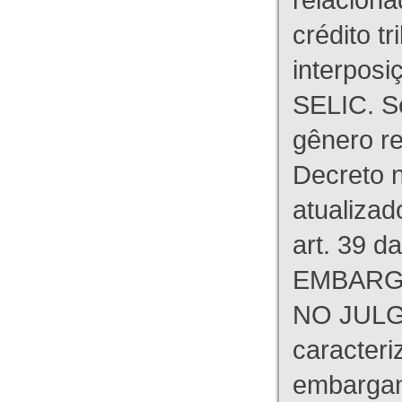
crédito tr
interpos
SELIC. S
gênero re
Decreto n
atualizad
art. 39 d
EMBARG
NO JULG
caracteri
embargant