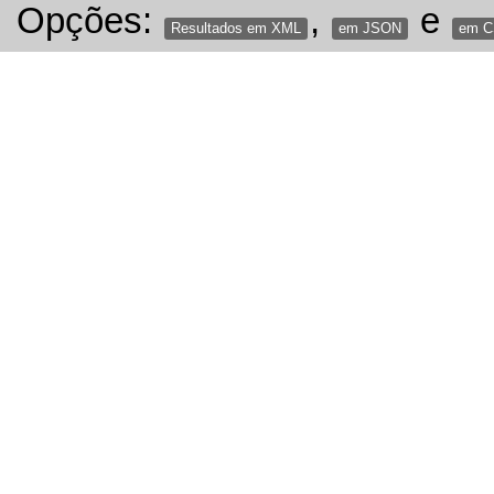
Opções:
,
e
Resultados em XML
em JSON
em 