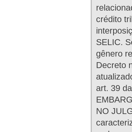
relaciona
crédito tr
interpos
SELIC. S
gênero re
Decreto n
atualizad
art. 39 d
EMBARG
NO JULG
caracteri