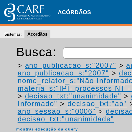
ACÓRDÃOS
Acordãos
Sistemas:
Busca:
>
ano_publicacao_s:"2007"
>
a
ano_publicacao_s:"2007"
>
dec
nome_relator_s:"Não Informad
materia_s:"IPI- processos NT - r
>
decisao_txt:"unanimidade"
>
Informado"
>
decisao_txt:"ao"
ano_sessao_s:"0006"
>
decisao
decisao_txt:"unanimidade"
mostrar execução da query