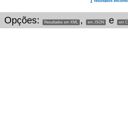
1
resultados encontr
Opções:
,
e
Resultados em XML
em JSON
em 