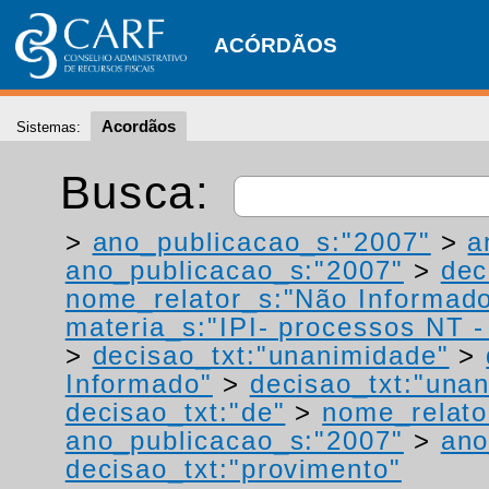
ACÓRDÃOS
Acordãos
Sistemas:
Busca:
>
ano_publicacao_s:"2007"
>
a
ano_publicacao_s:"2007"
>
dec
nome_relator_s:"Não Informad
materia_s:"IPI- processos NT - r
>
decisao_txt:"unanimidade"
>
Informado"
>
decisao_txt:"una
decisao_txt:"de"
>
nome_relato
ano_publicacao_s:"2007"
>
ano
decisao_txt:"provimento"