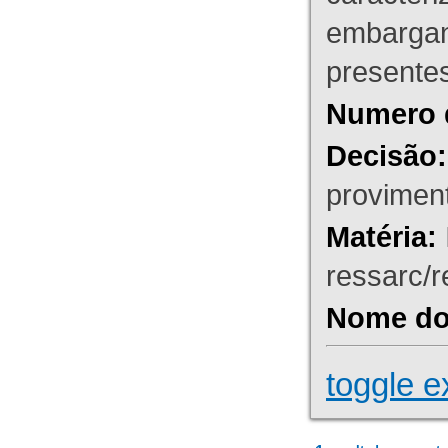
embargant
presente
Numero 
Decisão:
proviment
Matéria:
ressarc/re
Nome do 
toggle e