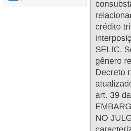
consubst
relaciona
crédito tr
interpos
SELIC. S
gênero re
Decreto n
atualizad
art. 39 d
EMBARG
NO JULG
caracteri