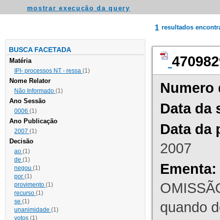
mostrar execução da query
1
resultados encont
BUSCA FACETADA
470982
Matéria
IPI- processos NT - ressa
(1)
Nome Relator
Numero 
Não Informado
(1)
Ano Sessão
Data da 
0006
(1)
Ano Publicação
Data da 
2007
(1)
Decisão
2007
ao
(1)
de
(1)
Ementa:
negou
(1)
por
(1)
OMISSÃO
provimento
(1)
recurso
(1)
se
(1)
quando d
unanimidade
(1)
votos
(1)