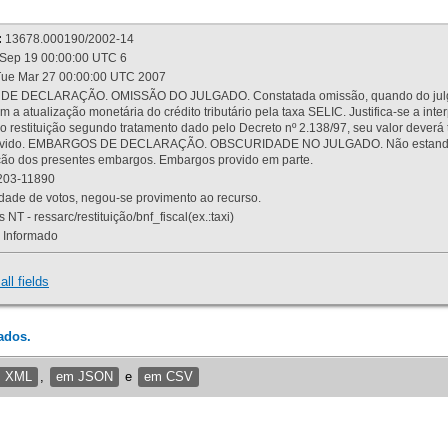
:
13678.000190/2002-14
Sep 19 00:00:00 UTC 6
ue Mar 27 00:00:00 UTC 2007
 DECLARAÇÃO. OMISSÃO DO JULGADO. Constatada omissão, quando do julgamen
m a atualização monetária do crédito tributário pela taxa SELIC. Justifica-se a 
 restituição segundo tratamento dado pelo Decreto nº 2.138/97, seu valor deverá 
rovido. EMBARGOS DE DECLARAÇÃO. OBSCURIDADE NO JULGADO. Não estando dev
osição dos presentes embargos. Embargos provido em parte.
03-11890
ade de votos, negou-se provimento ao recurso.
 NT - ressarc/restituição/bnf_fiscal(ex.:taxi)
Informado
all fields
ados.
m XML
,
em JSON
e
em CSV