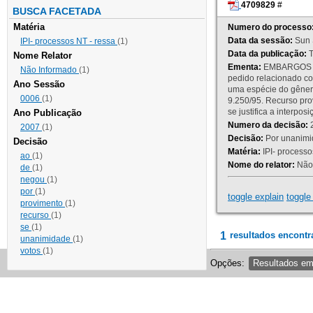
4709829
#
BUSCA FACETADA
Matéria
Numero do processo
Data da sessão:
Sun 
IPI- processos NT - ressa
(1)
Data da publicação:
T
Nome Relator
Ementa:
EMBARGOS DE
Não Informado
(1)
pedido relacionado co
Ano Sessão
uma espécie do gênero
0006
(1)
9.250/95. Recurso p
se justifica a interp
Ano Publicação
Numero da decisão:
2
2007
(1)
Decisão:
Por unanimid
Decisão
Matéria:
IPI- processos
ao
(1)
Nome do relator:
Não 
de
(1)
negou
(1)
por
(1)
toggle explain
toggle 
provimento
(1)
recurso
(1)
se
(1)
1
resultados encontr
unanimidade
(1)
votos
(1)
Opções:
Resultados e