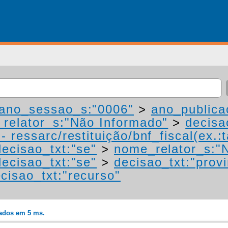
ano_sessao_s:"0006"
>
ano_publica
relator_s:"Não Informado"
>
decisa
 ressarc/restituição/bnf_fiscal(ex.:t
decisao_txt:"se"
>
nome_relator_s:"
decisao_txt:"se"
>
decisao_txt:"prov
cisao_txt:"recurso"
rados em 5 ms.