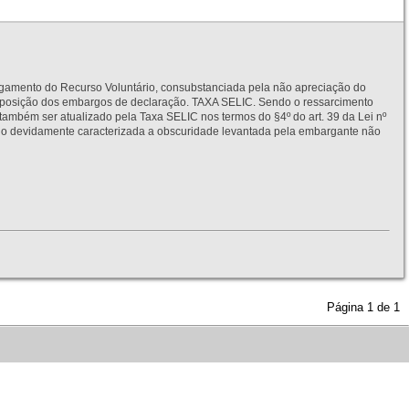
to do Recurso Voluntário, consubstanciada pela não apreciação do
interposição dos embargos de declaração. TAXA SELIC. Sendo o ressarcimento
também ser atualizado pela Taxa SELIC nos termos do §4º do art. 39 da Lei nº
idamente caracterizada a obscuridade levantada pela embargante não
Página
1
de
1