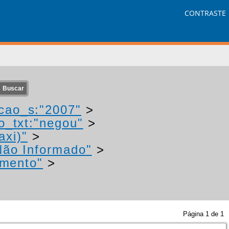
CONTRASTE
cao_s:"2007"
>
o_txt:"negou"
>
axi)"
>
Não Informado"
>
imento"
>
Página
1
de
1