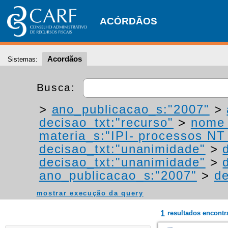
ACÓRDÃOS
Acordãos
Sistemas:
Busca:
>
ano_publicacao_s:"2007"
>
decisao_txt:"recurso"
>
nome_
materia_s:"IPI- processos NT -
decisao_txt:"unanimidade"
>
decisao_txt:"unanimidade"
>
ano_publicacao_s:"2007"
>
de
mostrar execução da query
1
resultados encont