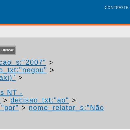
CONTRASTE
cao_s:"2007"
>
o_txt:"negou"
>
axi)"
>
os NT -
"
>
decisao_txt:"ao"
>
:"por"
>
nome_relator_s:"Não