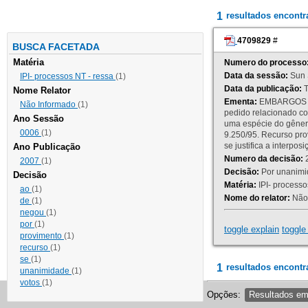
1
resultados encont
4709829
#
BUSCA FACETADA
Matéria
Numero do processo
Data da sessão:
Sun 
IPI- processos NT - ressa
(1)
Data da publicação:
T
Nome Relator
Ementa:
EMBARGOS DE
Não Informado
(1)
pedido relacionado co
Ano Sessão
uma espécie do gênero
0006
(1)
9.250/95. Recurso p
se justifica a interp
Ano Publicação
Numero da decisão:
2
2007
(1)
Decisão:
Por unanimid
Decisão
Matéria:
IPI- processos
ao
(1)
Nome do relator:
Não 
de
(1)
negou
(1)
por
(1)
toggle explain
toggle 
provimento
(1)
recurso
(1)
se
(1)
1
resultados encontr
unanimidade
(1)
votos
(1)
Opções:
Resultados e