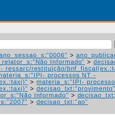
ano_sessao_s:"0006"
>
ano_publica
relator_s:"Não Informado"
>
decisa
 ressarc/restituição/bnf_fiscal(ex.:t
materia_s:"IPI- processos NT -
ex.:taxi)"
>
materia_s:"IPI- process
ex.:taxi)"
>
decisao_txt:"provimento
or_s:"Não Informado"
>
decisao_txt
s:"2007"
>
decisao_txt:"ao"