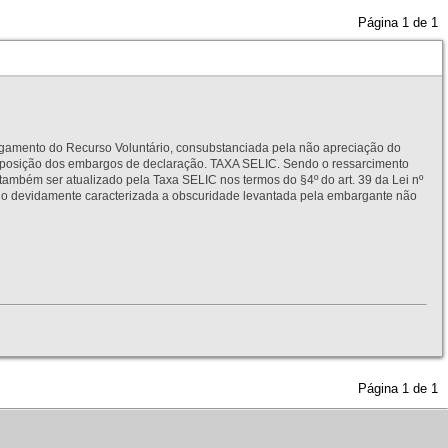
Página
1
de
1
to do Recurso Voluntário, consubstanciada pela não apreciação do
interposição dos embargos de declaração. TAXA SELIC. Sendo o ressarcimento
também ser atualizado pela Taxa SELIC nos termos do §4º do art. 39 da Lei nº
idamente caracterizada a obscuridade levantada pela embargante não
Página
1
de
1