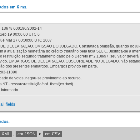
rados em 6 ms.
:
13678.000190/2002-14
Sep 19 00:00:00 UTC 6
ue Mar 27 00:00:00 UTC 2007
 DECLARAÇÃO. OMISSÃO DO JULGADO. Constatada omissão, quando do julgamen
m a atualização monetária do crédito tributário pela taxa SELIC. Justifica-se a 
 restituição segundo tratamento dado pelo Decreto nº 2.138/97, seu valor deverá 
rovido. EMBARGOS DE DECLARAÇÃO. OBSCURIDADE NO JULGADO. Não estando dev
osição dos presentes embargos. Embargos provido em parte.
03-11890
ade de votos, negou-se provimento ao recurso.
 NT - ressarc/restituição/bnf_fiscal(ex.:taxi)
Informado
all fields
ados.
m XML
,
em JSON
e
em CSV