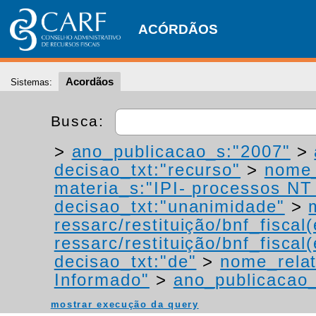
ACÓRDÃOS
Acordãos
Sistemas:
Busca:
>
ano_publicacao_s:"2007"
>
decisao_txt:"recurso"
>
nome_
materia_s:"IPI- processos NT -
decisao_txt:"unanimidade"
>
ressarc/restituição/bnf_fiscal(
ressarc/restituição/bnf_fiscal(
decisao_txt:"de"
>
nome_relat
Informado"
>
ano_publicacao_
mostrar execução da query