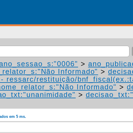
ano_sessao_s:"0006"
>
ano_publica
relator_s:"Não Informado"
>
decisa
 ressarc/restituição/bnf_fiscal(ex.:t
nome_relator_s:"Não Informado"
>
d
ao_txt:"unanimidade"
>
decisao_txt:
rados em 5 ms.