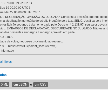
:
13678.000190/2002-14
Sep 19 00:00:00 UTC 6
ue Mar 27 00:00:00 UTC 2007
 DECLARAÇÃO. OMISSÃO DO JULGADO. Constatada omissão, quando do julgamen
m a atualização monetária do crédito tributário pela taxa SELIC. Justifica-se a 
 restituição segundo tratamento dado pelo Decreto nº 2.138/97, seu valor deverá 
rovido. EMBARGOS DE DECLARAÇÃO. OBSCURIDADE NO JULGADO. Não estando dev
osição dos presentes embargos. Embargos provido em parte.
03-11890
ade de votos, negou-se provimento ao recurso.
 NT - ressarc/restituição/bnf_fiscal(ex.:taxi)
Informado
all fields
ados.
m XML
,
em JSON
e
em CSV