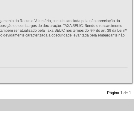
to do Recurso Voluntário, consubstanciada pela não apreciação do
interposição dos embargos de declaração. TAXA SELIC. Sendo o ressarcimento
também ser atualizado pela Taxa SELIC nos termos do §4º do art. 39 da Lei nº
idamente caracterizada a obscuridade levantada pela embargante não
Página
1
de
1