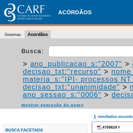
ACÓRDÃOS
Acordãos
Sistemas:
Busca:
>
ano_publicacao_s:"2007"
>
decisao_txt:"recurso"
>
nome_
materia_s:"IPI- processos NT -
decisao_txt:"unanimidade"
>
ano_sessao_s:"0006"
>
decis
mostrar execução da query
1
resultados encont
4709829
#
BUSCA FACETADA