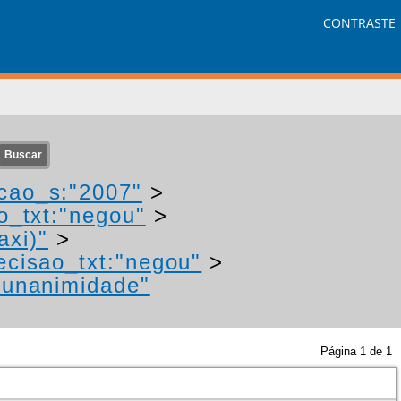
CONTRASTE
cao_s:"2007"
>
o_txt:"negou"
>
axi)"
>
ecisao_txt:"negou"
>
"unanimidade"
Página
1
de
1