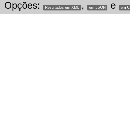
Opções:
,
e
Resultados em XML
em JSON
em 