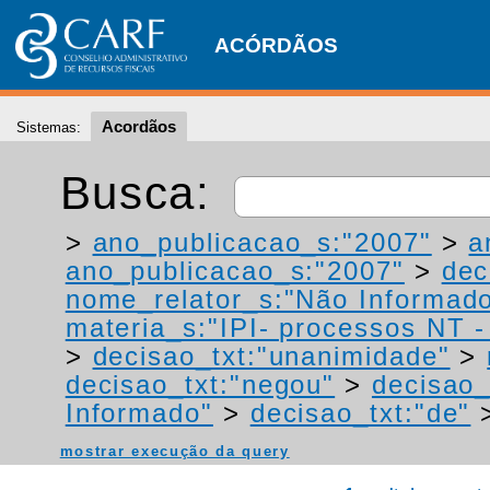
ACÓRDÃOS
Acordãos
Sistemas:
Busca:
>
ano_publicacao_s:"2007"
>
a
ano_publicacao_s:"2007"
>
dec
nome_relator_s:"Não Informad
materia_s:"IPI- processos NT - r
>
decisao_txt:"unanimidade"
>
decisao_txt:"negou"
>
decisao_
Informado"
>
decisao_txt:"de"
mostrar execução da query