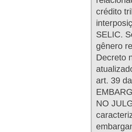
crédito tr
interpos
SELIC. S
gênero re
Decreto n
atualizad
art. 39 d
EMBARG
NO JULG
caracteri
embargant