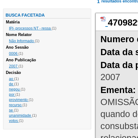
1
resultados encont
BUSCA FACETADA
470982
Matéria
IPI- processos NT - ressa
(1)
Nome Relator
Numero 
Não Informado
(1)
Ano Sessão
Data da 
0006
(1)
Ano Publicação
Data da 
2007
(1)
Decisão
2007
ao
(1)
de
(1)
Ementa:
negou
(1)
por
(1)
OMISSÃO
provimento
(1)
recurso
(1)
se
(1)
quando d
unanimidade
(1)
votos
(1)
consubst
relaciona