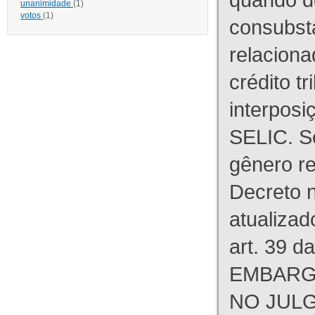
unanimidade
(1)
votos
(1)
consubst
relaciona
crédito tr
interpos
SELIC. S
gênero re
Decreto n
atualizad
art. 39 d
EMBARG
NO JULG