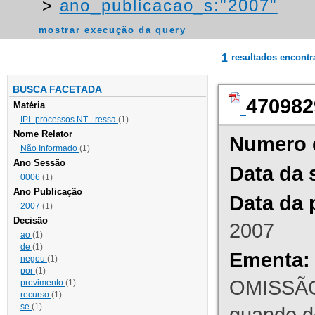
>
ano_publicacao_s:"2007"
mostrar execução da query
1
resultados encont
BUSCA FACETADA
470982
Matéria
IPI- processos NT - ressa
(1)
Nome Relator
Numero 
Não Informado
(1)
Ano Sessão
Data da 
0006
(1)
Ano Publicação
Data da 
2007
(1)
Decisão
2007
ao
(1)
de
(1)
Ementa:
negou
(1)
por
(1)
OMISSÃO
provimento
(1)
recurso
(1)
se
(1)
quando d