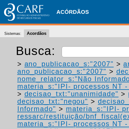
ACÓRDÃOS
Acordãos
Sistemas:
Busca:
>
ano_publicacao_s:"2007"
>
a
ano_publicacao_s:"2007"
>
dec
nome_relator_s:"Não Informad
materia_s:"IPI- processos NT - r
>
decisao_txt:"unanimidade"
>
decisao_txt:"negou"
>
decisao_
Informado"
>
materia_s:"IPI- p
ressarc/restituição/bnf_fiscal(ex
materia_s:"IPI- processos NT - r