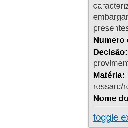
caracteri
embargant
presente
Numero 
Decisão:
proviment
Matéria:
ressarc/re
Nome do 
toggle e