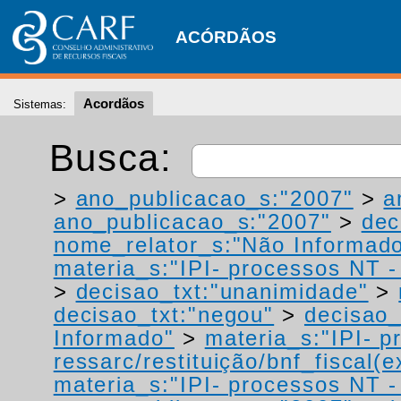
ACÓRDÃOS
Acordãos
Sistemas:
Busca:
>
ano_publicacao_s:"2007"
>
a
ano_publicacao_s:"2007"
>
dec
nome_relator_s:"Não Informad
materia_s:"IPI- processos NT - r
>
decisao_txt:"unanimidade"
>
decisao_txt:"negou"
>
decisao_
Informado"
>
materia_s:"IPI- p
ressarc/restituição/bnf_fiscal(ex
materia_s:"IPI- processos NT - r