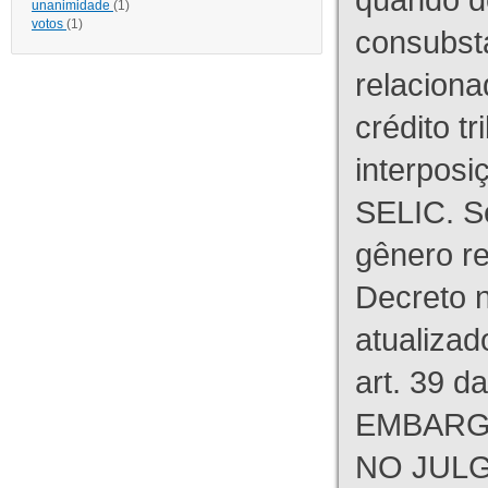
unanimidade
(1)
votos
(1)
consubst
relaciona
crédito tr
interpos
SELIC. S
gênero re
Decreto n
atualizad
art. 39 d
EMBARG
NO JULG