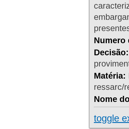
caracteri
embargant
presente
Numero 
Decisão:
proviment
Matéria:
ressarc/re
Nome do 
toggle e