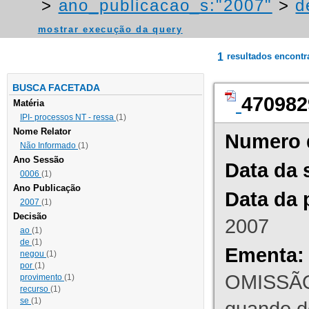
>
ano_publicacao_s:"2007"
>
d
mostrar execução da query
1
resultados encont
BUSCA FACETADA
470982
Matéria
IPI- processos NT - ressa
(1)
Nome Relator
Numero 
Não Informado
(1)
Ano Sessão
Data da 
0006
(1)
Ano Publicação
Data da 
2007
(1)
Decisão
2007
ao
(1)
de
(1)
Ementa:
negou
(1)
por
(1)
OMISSÃO
provimento
(1)
recurso
(1)
se
(1)
quando d