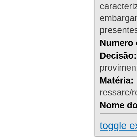
caracteri
embargant
presente
Numero 
Decisão:
proviment
Matéria:
ressarc/re
Nome do 
toggle e