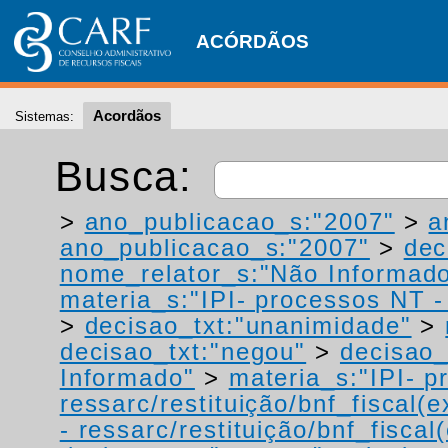
ACÓRDÃOS
Acordãos
Sistemas:
Busca:
>
ano_publicacao_s:"2007"
>
a
ano_publicacao_s:"2007"
>
dec
nome_relator_s:"Não Informad
materia_s:"IPI- processos NT - r
>
decisao_txt:"unanimidade"
>
decisao_txt:"negou"
>
decisao_
Informado"
>
materia_s:"IPI- p
ressarc/restituição/bnf_fiscal(ex
- ressarc/restituição/bnf_fiscal(