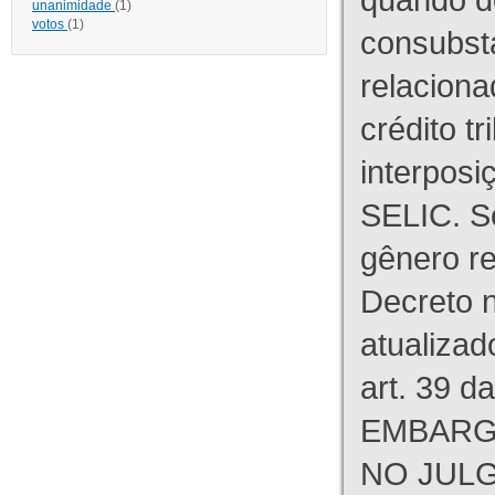
unanimidade
(1)
votos
(1)
consubst
relaciona
crédito tr
interpos
SELIC. S
gênero re
Decreto n
atualizad
art. 39 d
EMBARG
NO JULG