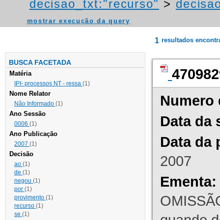
decisao_txt:"recurso"
>
decisao
mostrar execução da query
1
resultados encont
BUSCA FACETADA
470982
Matéria
IPI- processos NT - ressa
(1)
Nome Relator
Numero 
Não Informado
(1)
Ano Sessão
Data da 
0006
(1)
Ano Publicação
Data da 
2007
(1)
Decisão
2007
ao
(1)
de
(1)
Ementa:
negou
(1)
por
(1)
OMISSÃO
provimento
(1)
recurso
(1)
se
(1)
quando d