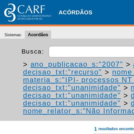
ACÓRDÃOS
Acordãos
Sistemas:
Busca:
>
ano_publicacao_s:"2007"
>
decisao_txt:"recurso"
>
nome_
materia_s:"IPI- processos NT -
decisao_txt:"unanimidade"
>
decisao_txt:"unanimidade"
>
decisao_txt:"unanimidade"
>
nome_relator_s:"Não Informa
1
resultados encont