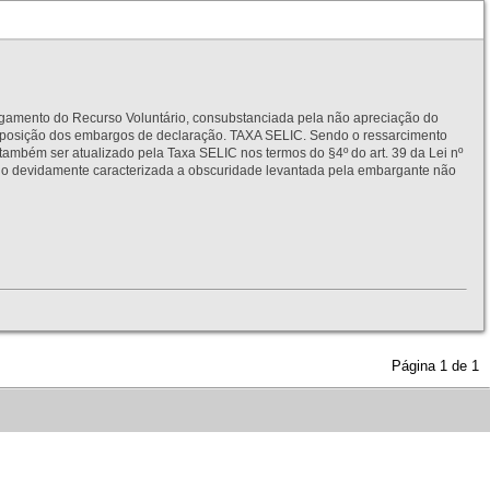
to do Recurso Voluntário, consubstanciada pela não apreciação do
interposição dos embargos de declaração. TAXA SELIC. Sendo o ressarcimento
também ser atualizado pela Taxa SELIC nos termos do §4º do art. 39 da Lei nº
idamente caracterizada a obscuridade levantada pela embargante não
Página
1
de
1