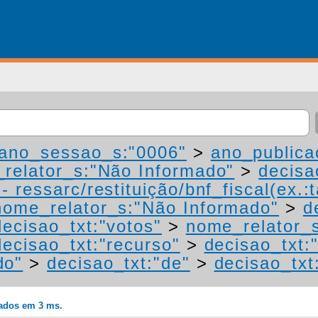
ano_sessao_s:"0006"
>
ano_publica
relator_s:"Não Informado"
>
decisa
 ressarc/restituição/bnf_fiscal(ex.:t
nome_relator_s:"Não Informado"
>
d
decisao_txt:"votos"
>
nome_relator_
decisao_txt:"recurso"
>
decisao_txt:
do"
>
decisao_txt:"de"
>
decisao_txt
rados em 3 ms.