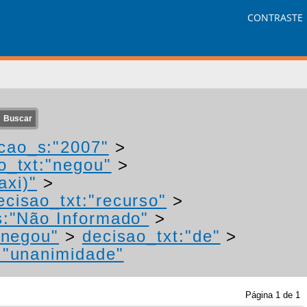
CONTRASTE
cao_s:"2007"
>
o_txt:"negou"
>
axi)"
>
ecisao_txt:"recurso"
>
s:"Não Informado"
>
"negou"
>
decisao_txt:"de"
>
:"unanimidade"
Página
1
de
1