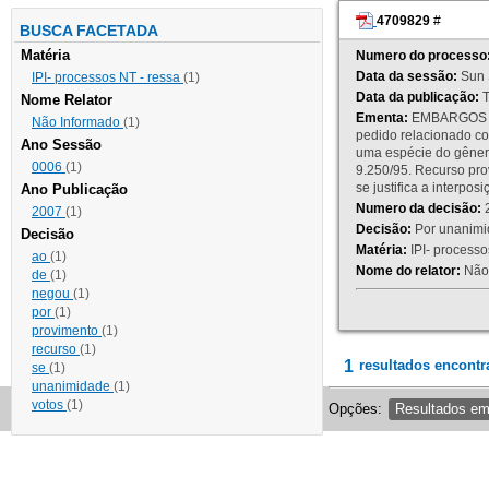
4709829
#
BUSCA FACETADA
Matéria
Numero do processo
Data da sessão:
Sun 
IPI- processos NT - ressa
(1)
Data da publicação:
T
Nome Relator
Ementa:
EMBARGOS DE
Não Informado
(1)
pedido relacionado co
Ano Sessão
uma espécie do gênero
0006
(1)
9.250/95. Recurso p
se justifica a interp
Ano Publicação
Numero da decisão:
2
2007
(1)
Decisão:
Por unanimid
Decisão
Matéria:
IPI- processos
ao
(1)
Nome do relator:
Não 
de
(1)
negou
(1)
por
(1)
provimento
(1)
recurso
(1)
1
resultados encontr
se
(1)
unanimidade
(1)
votos
(1)
Opções:
Resultados e