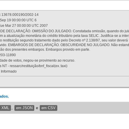
:
13678.000190/2002-14
Sep 19 00:00:00 UTC 6
ue Mar 27 00:00:00 UTC 2007
 DECLARAÇÃO. OMISSÃO DO JULGADO. Constatada omissão, quando do julgamen
m a atualização monetária do crédito tributário pela taxa SELIC. Justifica-se a 
 restituição segundo tratamento dado pelo Decreto nº 2.138/97, seu valor deverá 
rovido. EMBARGOS DE DECLARAÇÃO. OBSCURIDADE NO JULGADO. Não estando dev
osição dos presentes embargos. Embargos provido em parte.
03-11890
ade de votos, negou-se provimento ao recurso.
 NT - ressarc/restituição/bnf_fiscal(ex.:taxi)
Informado
ados.
m XML
,
em JSON
e
em CSV