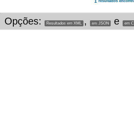
1
resultados encontr
Opções:
,
e
Resultados em XML
em JSON
em 