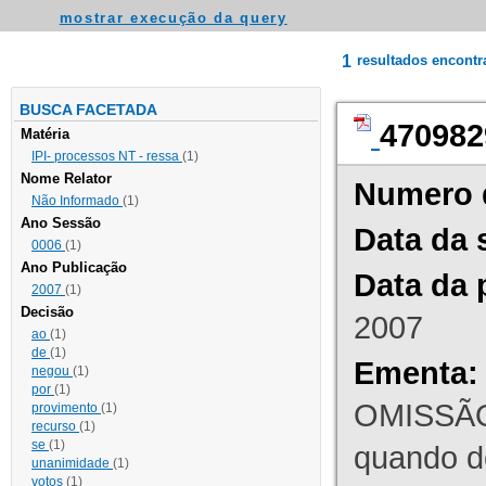
mostrar execução da query
1
resultados encont
BUSCA FACETADA
470982
Matéria
IPI- processos NT - ressa
(1)
Nome Relator
Numero 
Não Informado
(1)
Ano Sessão
Data da 
0006
(1)
Ano Publicação
Data da 
2007
(1)
Decisão
2007
ao
(1)
de
(1)
Ementa:
negou
(1)
por
(1)
OMISSÃO
provimento
(1)
recurso
(1)
se
(1)
quando d
unanimidade
(1)
votos
(1)