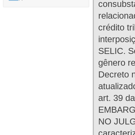
consubst
relaciona
crédito tr
interpos
SELIC. S
gênero re
Decreto n
atualizad
art. 39 d
EMBARG
NO JULG
caracteri