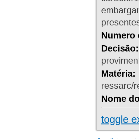
embargant
presente
Numero 
Decisão:
proviment
Matéria:
ressarc/re
Nome do 
toggle e