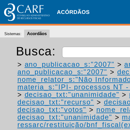
ACÓRDÃOS
Acordãos
Sistemas:
Busca:
>
ano_publicacao_s:"2007"
>
a
ano_publicacao_s:"2007"
>
dec
nome_relator_s:"Não Informad
materia_s:"IPI- processos NT - r
>
decisao_txt:"unanimidade"
>
decisao_txt:"recurso"
>
decisa
decisao_txt:"votos"
>
nome_rel
decisao_txt:"unanimidade"
>
ma
ressarc/restituição/bnf_fiscal(ex