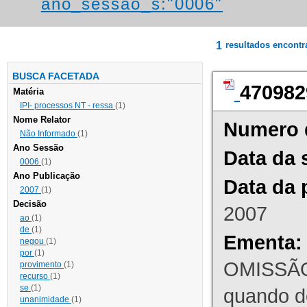
ano_sessao_s:"0006"
1
resultados encont
BUSCA FACETADA
470982
Matéria
IPI- processos NT - ressa
(1)
Nome Relator
Numero 
Não Informado
(1)
Ano Sessão
Data da 
0006
(1)
Ano Publicação
Data da 
2007
(1)
Decisão
2007
ao
(1)
de
(1)
Ementa:
negou
(1)
por
(1)
OMISSÃO
provimento
(1)
recurso
(1)
se
(1)
quando d
unanimidade
(1)