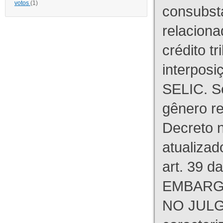
votos
(1)
consubst
relaciona
crédito tr
interpos
SELIC. S
gênero re
Decreto n
atualizad
art. 39 d
EMBARG
NO JULG