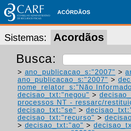
ACÓRDÃOS
Acordãos
Sistemas:
Busca:
>
ano_publicacao_s:"2007"
>
a
ano_publicacao_s:"2007"
>
dec
nome_relator_s:"Não Informad
decisao_txt:"negou"
>
decisao_
processos NT - ressarc/restituiç
decisao_txt:"se"
>
decisao_txt:
decisao_txt:"recurso"
>
decisao
>
decisao_txt:"ao"
>
decisao_tx