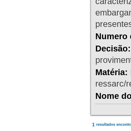
caracteri
embargant
presente
Numero 
Decisão:
proviment
Matéria:
ressarc/re
Nome do 
1
resultados encontr