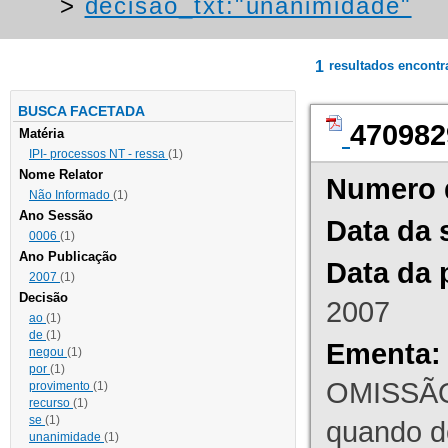
>
decisao_txt:"unanimidade"
1
resultados encont
BUSCA FACETADA
470982
Matéria
IPI- processos NT - ressa
(1)
Nome Relator
Numero 
Não Informado
(1)
Ano Sessão
Data da 
0006
(1)
Ano Publicação
Data da 
2007
(1)
Decisão
2007
ao
(1)
de
(1)
Ementa:
negou
(1)
por
(1)
OMISSÃO
provimento
(1)
recurso
(1)
se
(1)
quando d
unanimidade
(1)