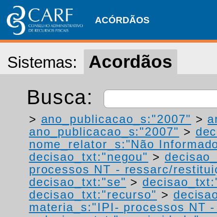
ACÓRDÃOS
Acordãos
Sistemas:
Busca:
>
ano_publicacao_s:"2007"
>
a
ano_publicacao_s:"2007"
>
dec
nome_relator_s:"Não Informad
decisao_txt:"negou"
>
decisao_
processos NT - ressarc/restituiç
decisao_txt:"se"
>
decisao_txt:
decisao_txt:"recurso"
>
decisao
materia_s:"IPI- processos NT - r