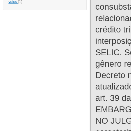
votos
(1)
consubst
relaciona
crédito tr
interpos
SELIC. S
gênero re
Decreto n
atualizad
art. 39 d
EMBARG
NO JULG