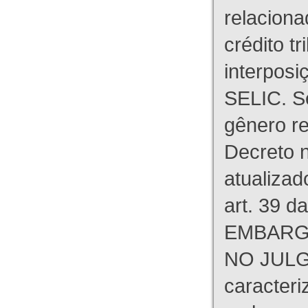
relaciona
crédito tr
interpos
SELIC. S
gênero re
Decreto n
atualizad
art. 39 d
EMBARG
NO JULG
caracteri