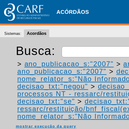
ACÓRDÃOS
Acordãos
Sistemas:
Busca:
>
ano_publicacao_s:"2007"
>
a
ano_publicacao_s:"2007"
>
dec
nome_relator_s:"Não Informad
decisao_txt:"negou"
>
decisao_
processos NT - ressarc/restituiç
decisao_txt:"se"
>
decisao_txt:
ressarc/restituição/bnf_fiscal(ex
nome_relator_s:"Não Informad
mostrar execução da query