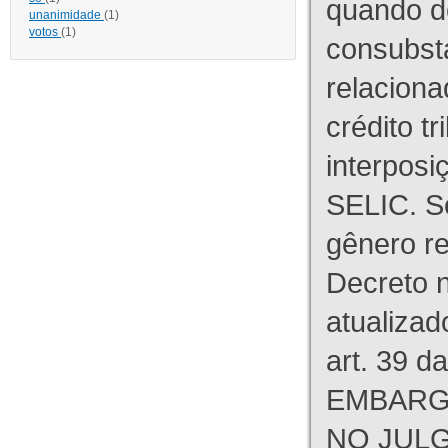
quando d
unanimidade
(1)
votos
(1)
consubst
relaciona
crédito tr
interpos
SELIC. S
gênero re
Decreto n
atualizad
art. 39 d
EMBARG
NO JULG