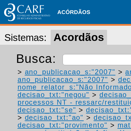
ACÓRDÃOS
Acordãos
Sistemas:
Busca:
>
ano_publicacao_s:"2007"
>
a
ano_publicacao_s:"2007"
>
dec
nome_relator_s:"Não Informad
decisao_txt:"negou"
>
decisao_
processos NT - ressarc/restituiç
decisao_txt:"se"
>
decisao_txt:
>
decisao_txt:"ao"
>
decisao_tx
decisao_txt:"provimento"
>
mat