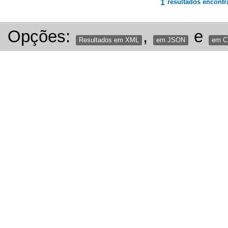
1
resultados encontr
Opções:
,
e
Resultados em XML
em JSON
em 