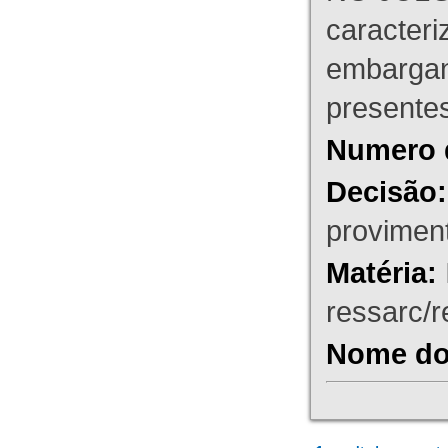
caracteri
embargant
presente
Numero 
Decisão:
proviment
Matéria:
ressarc/re
Nome do 