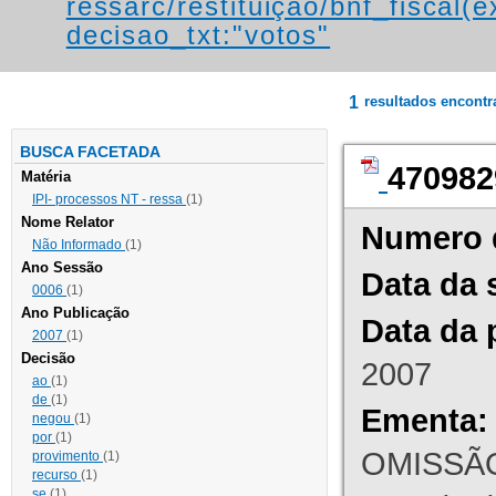
ressarc/restituição/bnf_fiscal(ex
decisao_txt:"votos"
1
resultados encont
BUSCA FACETADA
470982
Matéria
IPI- processos NT - ressa
(1)
Nome Relator
Numero 
Não Informado
(1)
Ano Sessão
Data da 
0006
(1)
Ano Publicação
Data da 
2007
(1)
Decisão
2007
ao
(1)
de
(1)
Ementa:
negou
(1)
por
(1)
OMISSÃO
provimento
(1)
recurso
(1)
se
(1)