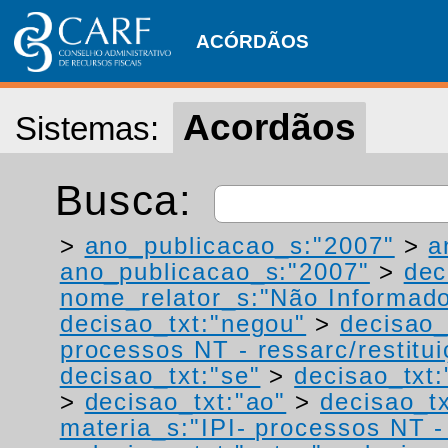
ACÓRDÃOS
Acordãos
Sistemas:
Busca:
>
ano_publicacao_s:"2007"
>
a
ano_publicacao_s:"2007"
>
dec
nome_relator_s:"Não Informad
decisao_txt:"negou"
>
decisao_
processos NT - ressarc/restituiç
decisao_txt:"se"
>
decisao_txt:
>
decisao_txt:"ao"
>
decisao_tx
materia_s:"IPI- processos NT - r