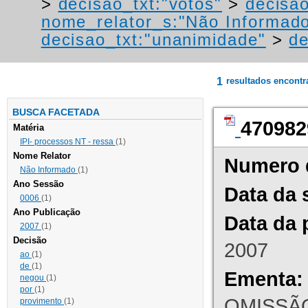
>
decisao_txt:"votos"
>
decisao
nome_relator_s:"Não Informad
decisao_txt:"unanimidade"
>
de
1
resultados encont
BUSCA FACETADA
470982
Matéria
IPI- processos NT - ressa
(1)
Nome Relator
Numero 
Não Informado
(1)
Ano Sessão
Data da 
0006
(1)
Ano Publicação
Data da 
2007
(1)
Decisão
2007
ao
(1)
de
(1)
Ementa:
negou
(1)
por
(1)
OMISSÃO
provimento
(1)