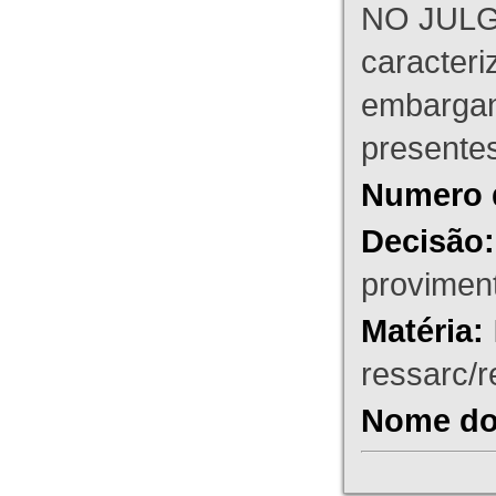
NO JULG
caracteri
embargant
presente
Numero 
Decisão:
proviment
Matéria:
ressarc/re
Nome do 