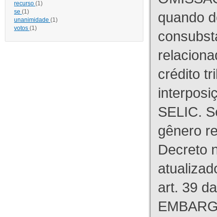
recurso
(1)
se
(1)
quando d
unanimidade
(1)
votos
(1)
consubst
relaciona
crédito tr
interpos
SELIC. S
gênero re
Decreto n
atualizad
art. 39 d
EMBARG