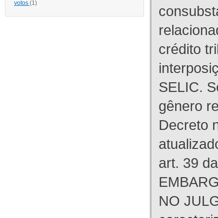
votos
(1)
consubst
relaciona
crédito tr
interpos
SELIC. S
gênero re
Decreto n
atualizad
art. 39 d
EMBARG
NO JULG