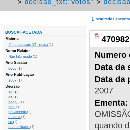
>
decisao_txt:"votos"
>
decisa
1
resultados encont
BUSCA FACETADA
470982
Matéria
IPI- processos NT - ressa
(1)
Nome Relator
Numero 
Não Informado
(1)
Ano Sessão
Data da 
0006
(1)
Ano Publicação
Data da 
2007
(1)
Decisão
2007
ao
(1)
de
(1)
Ementa:
negou
(1)
por
(1)
OMISSÃO
provimento
(1)
recurso
(1)
se
(1)
quando d
unanimidade
(1)