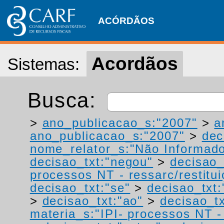
ACÓRDÃOS
Acordãos
Sistemas:
Busca:
>
ano_publicacao_s:"2007"
>
a
ano_publicacao_s:"2007"
>
dec
nome_relator_s:"Não Informad
decisao_txt:"negou"
>
decisao_
processos NT - ressarc/restituiç
decisao_txt:"se"
>
decisao_txt:
>
decisao_txt:"ao"
>
decisao_tx
materia_s:"IPI- processos NT - r