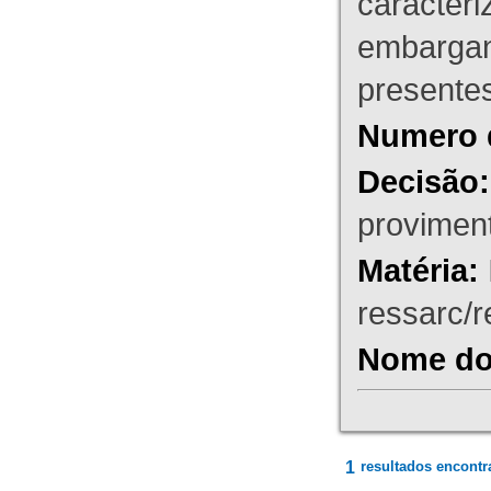
caracteri
embargant
presente
Numero 
Decisão:
proviment
Matéria:
ressarc/re
Nome do 
1
resultados encontr