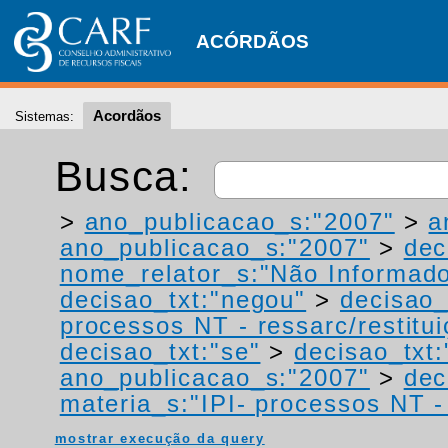
ACÓRDÃOS
Acordãos
Sistemas:
Busca:
>
ano_publicacao_s:"2007"
>
a
ano_publicacao_s:"2007"
>
dec
nome_relator_s:"Não Informad
decisao_txt:"negou"
>
decisao_
processos NT - ressarc/restituiç
decisao_txt:"se"
>
decisao_txt
ano_publicacao_s:"2007"
>
dec
materia_s:"IPI- processos NT - r
mostrar execução da query