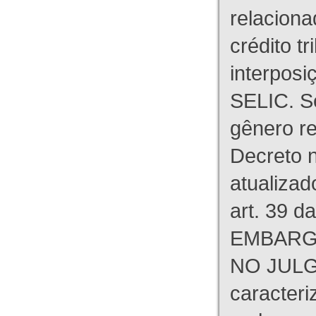
relaciona
crédito tr
interpos
SELIC. S
gênero re
Decreto n
atualizad
art. 39 d
EMBARG
NO JULG
caracteri