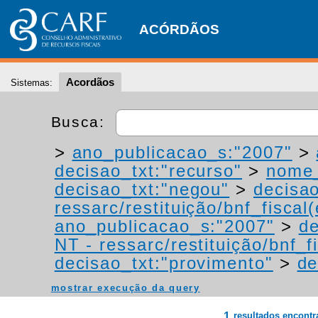
ACÓRDÃOS
Acordãos
Sistemas:
Busca:
>
ano_publicacao_s:"2007"
>
decisao_txt:"recurso"
>
nome_
decisao_txt:"negou"
>
decisao
ressarc/restituição/bnf_fiscal(
ano_publicacao_s:"2007"
>
de
NT - ressarc/restituição/bnf_fi
decisao_txt:"provimento"
>
de
mostrar execução da query
1
resultados encont