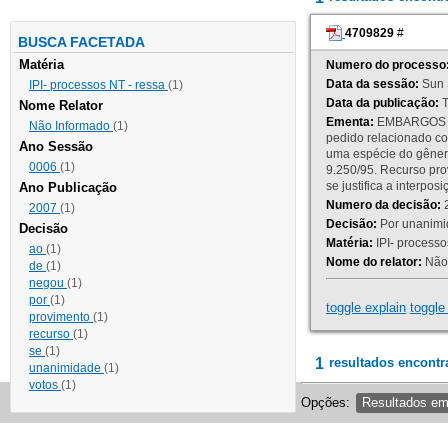
4709829
#
BUSCA FACETADA
Matéria
Numero do processo
Data da sessão:
Sun 
IPI- processos NT - ressa
(1)
Data da publicação:
T
Nome Relator
Ementa:
EMBARGOS DE
Não Informado
(1)
pedido relacionado co
Ano Sessão
uma espécie do gênero
0006
(1)
9.250/95. Recurso p
se justifica a interp
Ano Publicação
Numero da decisão:
2
2007
(1)
Decisão:
Por unanimid
Decisão
Matéria:
IPI- processos
ao
(1)
Nome do relator:
Não 
de
(1)
negou
(1)
por
(1)
toggle explain
toggle 
provimento
(1)
recurso
(1)
se
(1)
1
resultados encontr
unanimidade
(1)
votos
(1)
Opções:
Resultados e