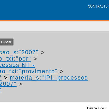
CONTRASTE
cao_s:"2007"
>
o_txt:"por"
>
ocessos NT -
ao_txt:"provimento"
>
"
>
materia_s:"IPI- processos
"2007"
>
"
Página
1
de
1