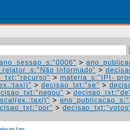
ano_sessao_s:"0006"
>
ano_publica
relator_s:"Não Informado"
>
decisa
_txt:"recurso"
>
materia_s:"IPI- pr
ex.:taxi)"
>
decisao_txt:"se"
>
decis
cisao_txt:"negou"
>
decisao_txt:"de
scal(ex.:taxi)"
>
ano_publicacao_s:
cisao_txt:"por"
>
decisao_txt:"votos
rados em 5 ms.