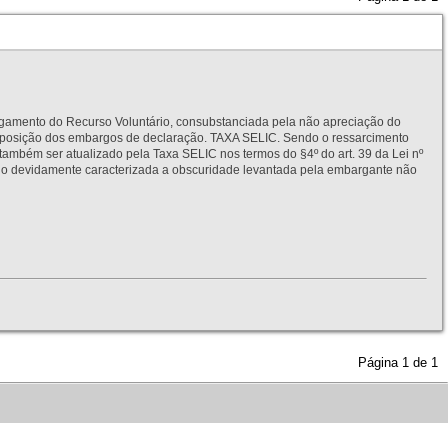
to do Recurso Voluntário, consubstanciada pela não apreciação do
interposição dos embargos de declaração. TAXA SELIC. Sendo o ressarcimento
também ser atualizado pela Taxa SELIC nos termos do §4º do art. 39 da Lei nº
idamente caracterizada a obscuridade levantada pela embargante não
Página
1
de
1