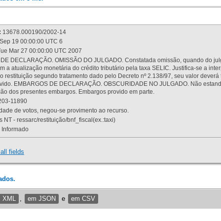
:
13678.000190/2002-14
Sep 19 00:00:00 UTC 6
ue Mar 27 00:00:00 UTC 2007
 DECLARAÇÃO. OMISSÃO DO JULGADO. Constatada omissão, quando do julgamen
m a atualização monetária do crédito tributário pela taxa SELIC. Justifica-se a 
 restituição segundo tratamento dado pelo Decreto nº 2.138/97, seu valor deverá 
rovido. EMBARGOS DE DECLARAÇÃO. OBSCURIDADE NO JULGADO. Não estando dev
osição dos presentes embargos. Embargos provido em parte.
03-11890
ade de votos, negou-se provimento ao recurso.
 NT - ressarc/restituição/bnf_fiscal(ex.:taxi)
Informado
all fields
ados.
m XML
,
em JSON
e
em CSV