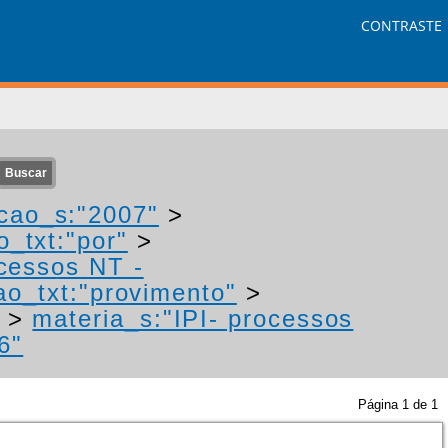
CONTRASTE
cao_s:"2007"
>
o_txt:"por"
>
ocessos NT -
ao_txt:"provimento"
>
>
materia_s:"IPI- processos
6"
Página
1
de
1