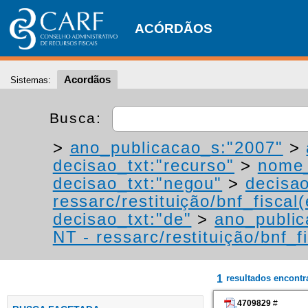
ACÓRDÃOS
Acordãos
Sistemas:
Busca:
>
ano_publicacao_s:"2007"
>
decisao_txt:"recurso"
>
nome_
decisao_txt:"negou"
>
decisao
ressarc/restituição/bnf_fiscal(
decisao_txt:"de"
>
ano_public
NT - ressarc/restituição/bnf_fi
1
resultados encont
4709829
#