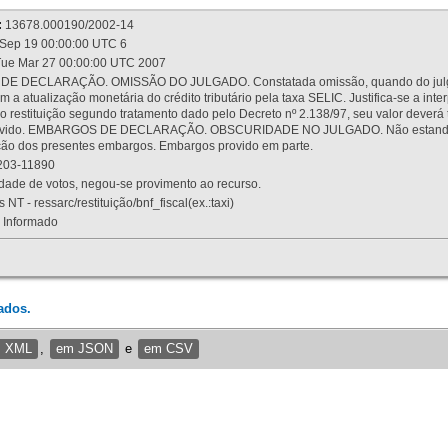
:
13678.000190/2002-14
Sep 19 00:00:00 UTC 6
ue Mar 27 00:00:00 UTC 2007
 DECLARAÇÃO. OMISSÃO DO JULGADO. Constatada omissão, quando do julgamen
m a atualização monetária do crédito tributário pela taxa SELIC. Justifica-se a 
 restituição segundo tratamento dado pelo Decreto nº 2.138/97, seu valor deverá 
rovido. EMBARGOS DE DECLARAÇÃO. OBSCURIDADE NO JULGADO. Não estando dev
osição dos presentes embargos. Embargos provido em parte.
03-11890
ade de votos, negou-se provimento ao recurso.
 NT - ressarc/restituição/bnf_fiscal(ex.:taxi)
Informado
ados.
m XML
,
em JSON
e
em CSV