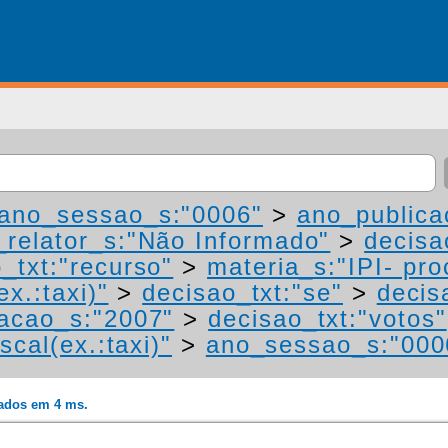
ano_sessao_s:"0006"
>
ano_publica
relator_s:"Não Informado"
>
decisa
_txt:"recurso"
>
materia_s:"IPI- pr
ex.:taxi)"
>
decisao_txt:"se"
>
decis
acao_s:"2007"
>
decisao_txt:"votos"
scal(ex.:taxi)"
>
ano_sessao_s:"000
rados em 4 ms.