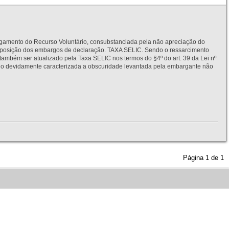
to do Recurso Voluntário, consubstanciada pela não apreciação do
interposição dos embargos de declaração. TAXA SELIC. Sendo o ressarcimento
também ser atualizado pela Taxa SELIC nos termos do §4º do art. 39 da Lei nº
idamente caracterizada a obscuridade levantada pela embargante não
Página
1
de
1