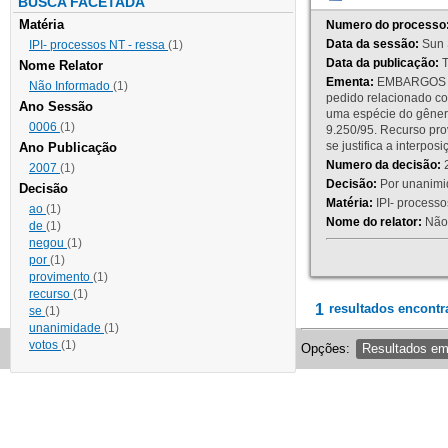
BUSCA FACETADA
Matéria
Numero do processo
Data da sessão:
Sun 
IPI- processos NT - ressa
(1)
Data da publicação:
T
Nome Relator
Ementa:
EMBARGOS DE
Não Informado
(1)
pedido relacionado co
Ano Sessão
uma espécie do gênero
0006
(1)
9.250/95. Recurso p
se justifica a interp
Ano Publicação
Numero da decisão:
2
2007
(1)
Decisão:
Por unanimid
Decisão
Matéria:
IPI- processos
ao
(1)
Nome do relator:
Não 
de
(1)
negou
(1)
por
(1)
provimento
(1)
recurso
(1)
1
resultados encontr
se
(1)
unanimidade
(1)
votos
(1)
Opções:
Resultados e