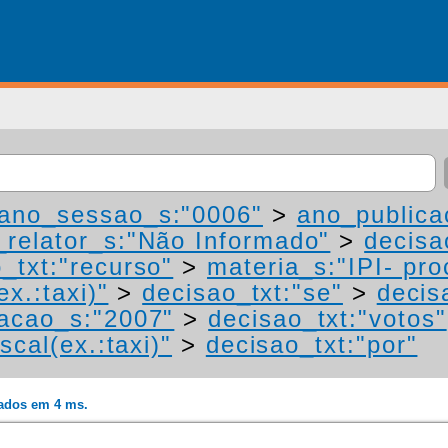
ano_sessao_s:"0006"
>
ano_publica
relator_s:"Não Informado"
>
decisa
_txt:"recurso"
>
materia_s:"IPI- pr
ex.:taxi)"
>
decisao_txt:"se"
>
decis
acao_s:"2007"
>
decisao_txt:"votos"
scal(ex.:taxi)"
>
decisao_txt:"por"
rados em 4 ms.