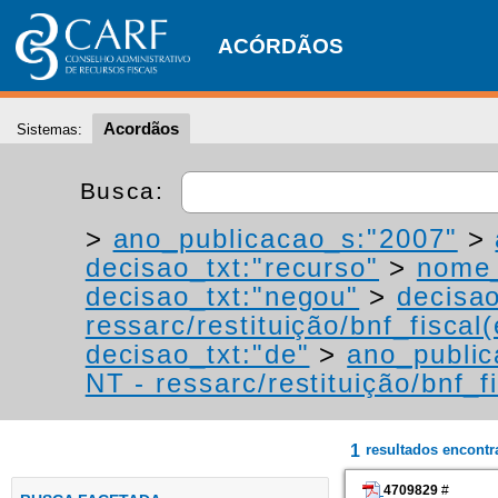
ACÓRDÃOS
Acordãos
Sistemas:
Busca:
>
ano_publicacao_s:"2007"
>
decisao_txt:"recurso"
>
nome_
decisao_txt:"negou"
>
decisao
ressarc/restituição/bnf_fiscal(
decisao_txt:"de"
>
ano_public
NT - ressarc/restituição/bnf_fi
1
resultados encont
4709829
#