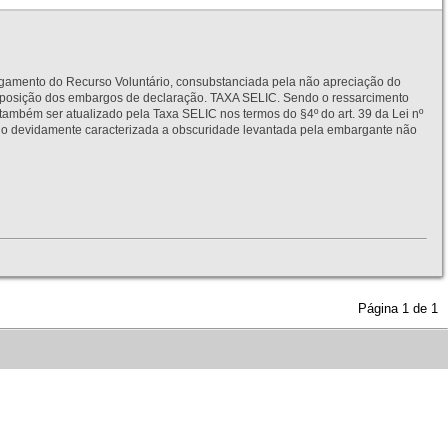
to do Recurso Voluntário, consubstanciada pela não apreciação do
interposição dos embargos de declaração. TAXA SELIC. Sendo o ressarcimento
também ser atualizado pela Taxa SELIC nos termos do §4º do art. 39 da Lei nº
idamente caracterizada a obscuridade levantada pela embargante não
Página
1
de
1