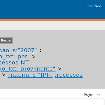
CONTRASTE
cao_s:"2007"
>
o_txt:"por"
>
ocessos NT -
ao_txt:"provimento"
>
>
materia_s:"IPI- processos
Página
1
de
1