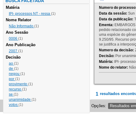
BUSCA FACETADA
Matéria
Numero do processo
Data da sessão:
Sun 
IPI- processos NT - ressa
(1)
Data da publicação:
T
Nome Relator
Ementa:
EMBARGOS DE
Não Informado
(1)
pedido relacionado co
Ano Sessão
uma espécie do gênero
0006
(1)
9.250/95. Recurso p
se justifica a interp
Ano Publicação
Numero da decisão:
2
2007
(1)
Decisão:
Por unanimid
Decisão
Matéria:
IPI- processos
ao
(1)
Nome do relator:
Não 
de
(1)
negou
(1)
por
(1)
provimento
(1)
recurso
(1)
1
resultados encontr
se
(1)
unanimidade
(1)
votos
(1)
Opções:
Resultados e