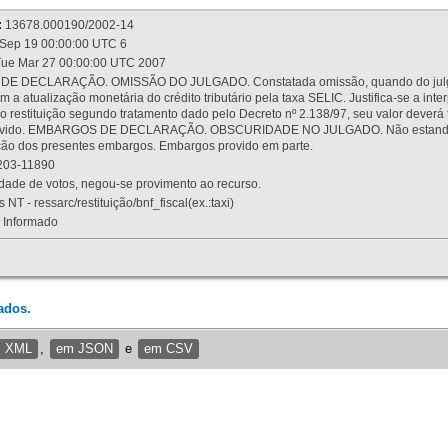
:
13678.000190/2002-14
Sep 19 00:00:00 UTC 6
ue Mar 27 00:00:00 UTC 2007
 DECLARAÇÃO. OMISSÃO DO JULGADO. Constatada omissão, quando do julgamen
m a atualização monetária do crédito tributário pela taxa SELIC. Justifica-se a 
 restituição segundo tratamento dado pelo Decreto nº 2.138/97, seu valor deverá 
rovido. EMBARGOS DE DECLARAÇÃO. OBSCURIDADE NO JULGADO. Não estando dev
osição dos presentes embargos. Embargos provido em parte.
03-11890
ade de votos, negou-se provimento ao recurso.
 NT - ressarc/restituição/bnf_fiscal(ex.:taxi)
Informado
ados.
m XML
,
em JSON
e
em CSV