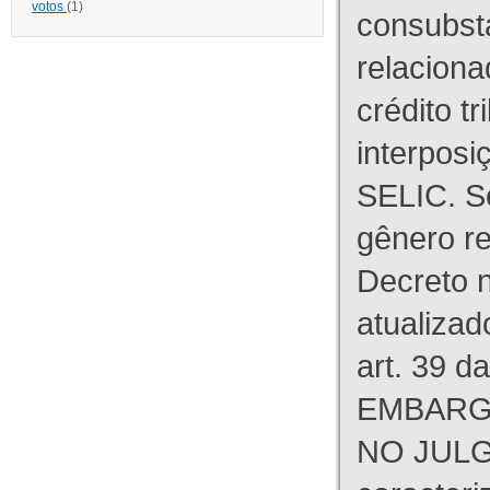
votos
(1)
consubst
relaciona
crédito tr
interpos
SELIC. S
gênero re
Decreto n
atualizad
art. 39 d
EMBARG
NO JULG