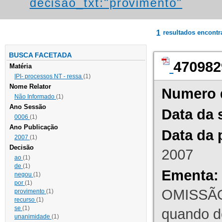
decisao_txt:"provimento"
1
resultados encont
BUSCA FACETADA
470982
Matéria
IPI- processos NT - ressa
(1)
Nome Relator
Numero 
Não Informado
(1)
Ano Sessão
Data da 
0006
(1)
Ano Publicação
Data da 
2007
(1)
Decisão
2007
ao
(1)
de
(1)
Ementa:
negou
(1)
por
(1)
OMISSÃO
provimento
(1)
recurso
(1)
se
(1)
quando d
unanimidade
(1)