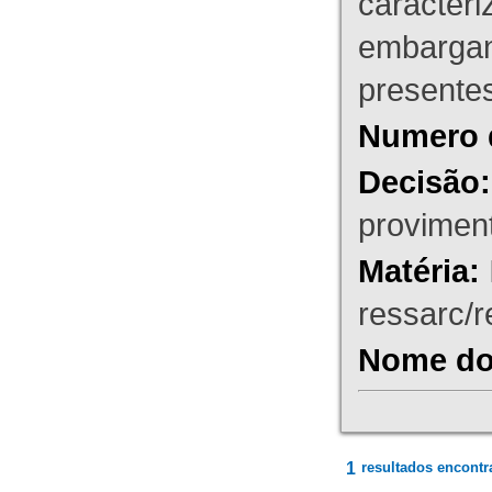
caracteri
embargant
presente
Numero 
Decisão:
proviment
Matéria:
ressarc/re
Nome do 
1
resultados encontr