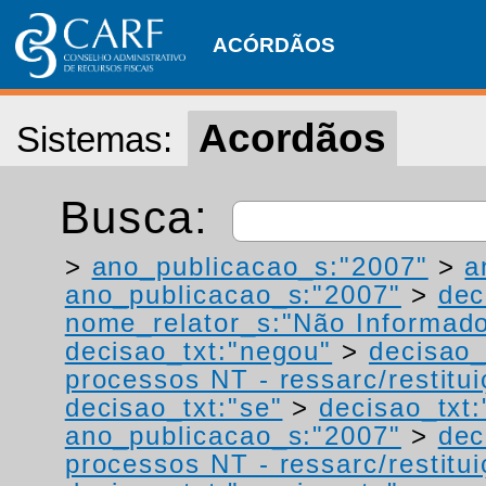
ACÓRDÃOS
Acordãos
Sistemas:
Busca:
>
ano_publicacao_s:"2007"
>
a
ano_publicacao_s:"2007"
>
dec
nome_relator_s:"Não Informad
decisao_txt:"negou"
>
decisao_
processos NT - ressarc/restituiç
decisao_txt:"se"
>
decisao_txt
ano_publicacao_s:"2007"
>
dec
processos NT - ressarc/restituiç