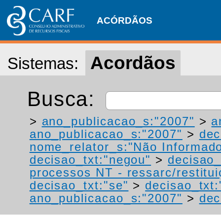
ACÓRDÃOS
Acordãos
Sistemas:
Busca:
>
ano_publicacao_s:"2007"
>
a
ano_publicacao_s:"2007"
>
dec
nome_relator_s:"Não Informad
decisao_txt:"negou"
>
decisao_
processos NT - ressarc/restituiç
decisao_txt:"se"
>
decisao_txt
ano_publicacao_s:"2007"
>
dec