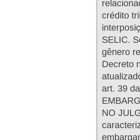
relaciona
crédito tr
interpos
SELIC. S
gênero re
Decreto n
atualizad
art. 39 d
EMBARG
NO JULG
caracteri
embargant