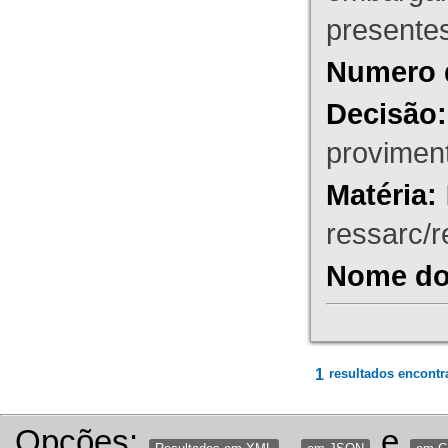
presente
Numero 
Decisão:
proviment
Matéria:
ressarc/re
Nome do 
1
resultados encontr
Opções:
,
e