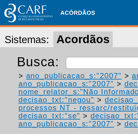
ACÓRDÃOS
Acordãos
Sistemas:
Busca:
>
ano_publicacao_s:"2007"
>
a
ano_publicacao_s:"2007"
>
dec
nome_relator_s:"Não Informad
decisao_txt:"negou"
>
decisao_
processos NT - ressarc/restituiç
decisao_txt:"se"
>
decisao_txt
ano_publicacao_s:"2007"
>
dec