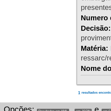
presente
Numero 
Decisão:
proviment
Matéria:
ressarc/re
Nome do 
1
resultados encontr
Opções:
,
e