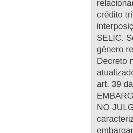
relaciona
crédito tr
interpos
SELIC. S
gênero re
Decreto n
atualizad
art. 39 d
EMBARG
NO JULG
caracteri
embargant