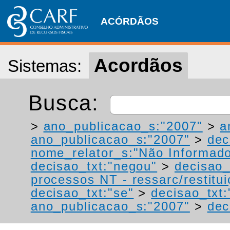
ACÓRDÃOS
Acordãos
Sistemas:
Busca:
>
ano_publicacao_s:"2007"
>
a
ano_publicacao_s:"2007"
>
dec
nome_relator_s:"Não Informad
decisao_txt:"negou"
>
decisao_
processos NT - ressarc/restituiç
decisao_txt:"se"
>
decisao_txt
ano_publicacao_s:"2007"
>
dec