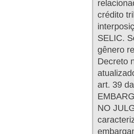
relaciona
crédito tr
interpos
SELIC. S
gênero re
Decreto n
atualizad
art. 39 d
EMBARG
NO JULG
caracteri
embargant