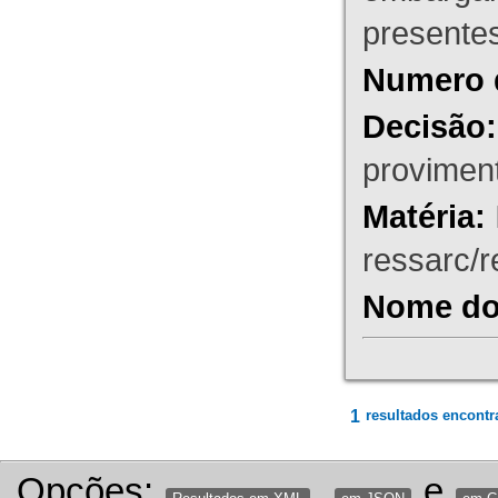
presente
Numero 
Decisão:
proviment
Matéria:
ressarc/re
Nome do 
1
resultados encontr
Opções:
,
e