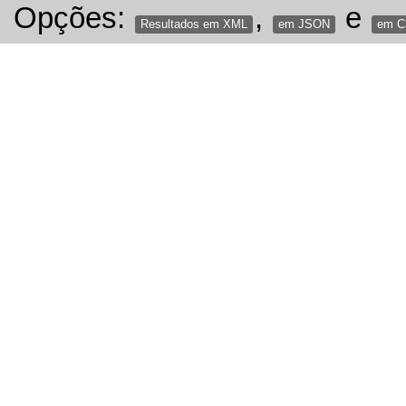
Opções:
,
e
Resultados em XML
em JSON
em 