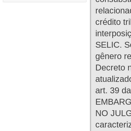
relaciona
crédito tr
interpos
SELIC. S
gênero re
Decreto n
atualizad
art. 39 d
EMBARG
NO JULG
caracteri