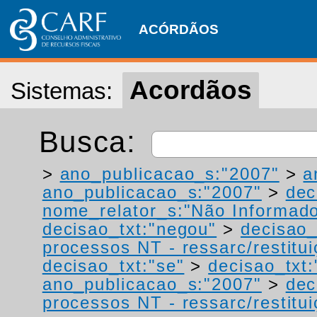
ACÓRDÃOS
Acordãos
Sistemas:
Busca:
>
ano_publicacao_s:"2007"
>
a
ano_publicacao_s:"2007"
>
dec
nome_relator_s:"Não Informad
decisao_txt:"negou"
>
decisao_
processos NT - ressarc/restituiç
decisao_txt:"se"
>
decisao_txt
ano_publicacao_s:"2007"
>
dec
processos NT - ressarc/restituiç