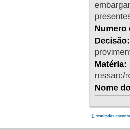
embargant
presente
Numero 
Decisão:
proviment
Matéria:
ressarc/re
Nome do 
1
resultados encontr