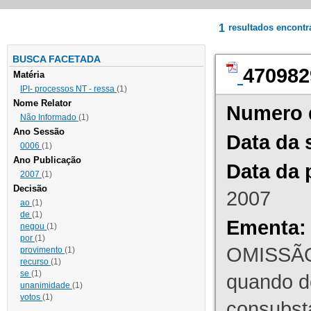
1
resultados encont
BUSCA FACETADA
470982
Matéria
IPI- processos NT - ressa
(1)
Nome Relator
Numero 
Não Informado
(1)
Ano Sessão
Data da 
0006
(1)
Ano Publicação
Data da 
2007
(1)
Decisão
2007
ao
(1)
de
(1)
Ementa:
negou
(1)
por
(1)
OMISSÃO
provimento
(1)
recurso
(1)
se
(1)
quando d
unanimidade
(1)
votos
(1)
consubst