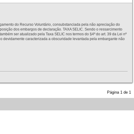
to do Recurso Voluntário, consubstanciada pela não apreciação do
interposição dos embargos de declaração. TAXA SELIC. Sendo o ressarcimento
também ser atualizado pela Taxa SELIC nos termos do §4º do art. 39 da Lei nº
idamente caracterizada a obscuridade levantada pela embargante não
Página
1
de
1