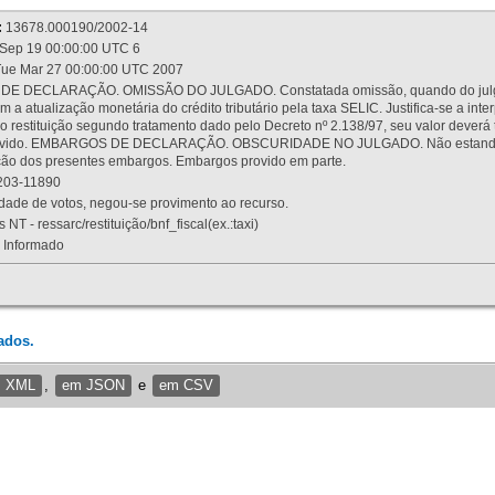
:
13678.000190/2002-14
Sep 19 00:00:00 UTC 6
ue Mar 27 00:00:00 UTC 2007
 DECLARAÇÃO. OMISSÃO DO JULGADO. Constatada omissão, quando do julgamen
m a atualização monetária do crédito tributário pela taxa SELIC. Justifica-se a 
 restituição segundo tratamento dado pelo Decreto nº 2.138/97, seu valor deverá 
rovido. EMBARGOS DE DECLARAÇÃO. OBSCURIDADE NO JULGADO. Não estando dev
osição dos presentes embargos. Embargos provido em parte.
03-11890
ade de votos, negou-se provimento ao recurso.
 NT - ressarc/restituição/bnf_fiscal(ex.:taxi)
Informado
ados.
m XML
,
em JSON
e
em CSV