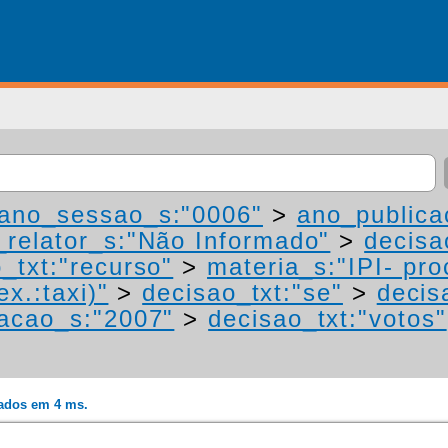
ano_sessao_s:"0006"
>
ano_publica
relator_s:"Não Informado"
>
decisa
_txt:"recurso"
>
materia_s:"IPI- pr
ex.:taxi)"
>
decisao_txt:"se"
>
decis
acao_s:"2007"
>
decisao_txt:"votos"
rados em 4 ms.