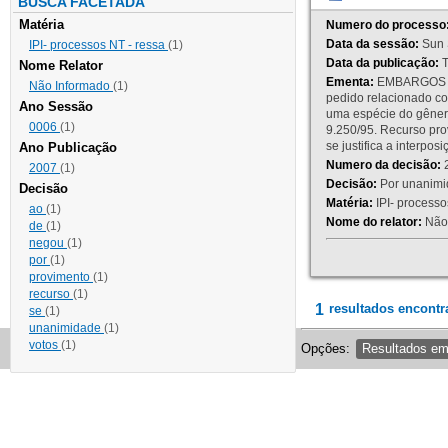
BUSCA FACETADA
Matéria
Numero do processo
Data da sessão:
Sun 
IPI- processos NT - ressa
(1)
Data da publicação:
T
Nome Relator
Ementa:
EMBARGOS DE
Não Informado
(1)
pedido relacionado co
Ano Sessão
uma espécie do gênero
0006
(1)
9.250/95. Recurso p
se justifica a interp
Ano Publicação
Numero da decisão:
2
2007
(1)
Decisão:
Por unanimid
Decisão
Matéria:
IPI- processos
ao
(1)
Nome do relator:
Não 
de
(1)
negou
(1)
por
(1)
provimento
(1)
recurso
(1)
1
resultados encontr
se
(1)
unanimidade
(1)
votos
(1)
Opções:
Resultados e