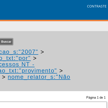
CONTRASTE
cao_s:"2007"
>
o_txt:"por"
>
ocessos NT -
ao_txt:"provimento"
>
>
nome_relator_s:"Não
Página
1
de
1