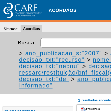
ACÓRDÃOS
Acordãos
Sistemas:
Busca:
>
ano_publicacao_s:"2007"
>
decisao_txt:"recurso"
>
nome_
decisao_txt:"negou"
>
decisao
ressarc/restituição/bnf_fiscal(
decisao_txt:"de"
>
ano_public
Informado"
1
resultados encont
4709829
#