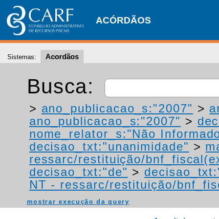
ACÓRDÃOS
Acordãos
Sistemas:
Busca:
>
ano_publicacao_s:"2007"
>
a
ano_publicacao_s:"2007"
>
dec
nome_relator_s:"Não Informad
decisao_txt:"unanimidade"
>
ma
ressarc/restituição/bnf_fiscal(ex
decisao_txt:"de"
>
decisao_txt:
NT - ressarc/restituição/bnf_fis
mostrar execução da query