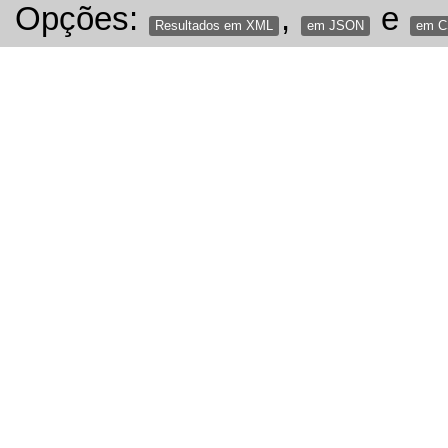
Opções:
,
e
Resultados em XML
em JSON
em 