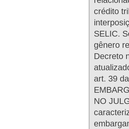
crédito tr
interpos
SELIC. S
gênero re
Decreto n
atualizad
art. 39 d
EMBARG
NO JULG
caracteri
embargant