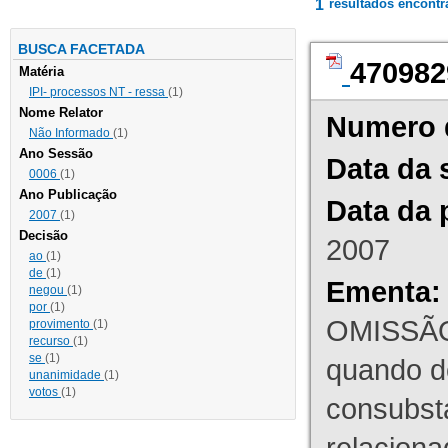
1
resultados encont
BUSCA FACETADA
470982
Matéria
IPI- processos NT - ressa
(1)
Nome Relator
Numero 
Não Informado
(1)
Ano Sessão
Data da 
0006
(1)
Ano Publicação
Data da 
2007
(1)
Decisão
2007
ao
(1)
de
(1)
Ementa:
negou
(1)
por
(1)
OMISSÃO
provimento
(1)
recurso
(1)
se
(1)
quando d
unanimidade
(1)
votos
(1)
consubst
relaciona